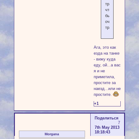
трассы,
что
бывает
очень
травматично.
Ага, это как
езда на танке
- вижу куда
еду, ой...а вас
я и не
приметила,
простите за
наезд...или не
простите.
+1
Поделиться
7
7th May 2013
18:18:43
Morgana