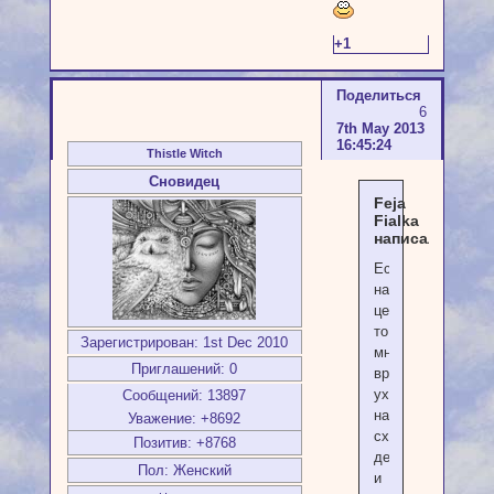
+1
Поделиться
6
7th May 2013
16:45:24
Thistle Witch
Сновидец
Feja
Fialka
написал(а):
Если
наметила
цель
то
Зарегистрирован
: 1st Dec 2010
много
Приглашений:
0
времени
уходит
Сообщений:
13897
на
Уважение:
+8692
схематизировани
Позитив:
+8768
деятельности
Пол:
Женский
и