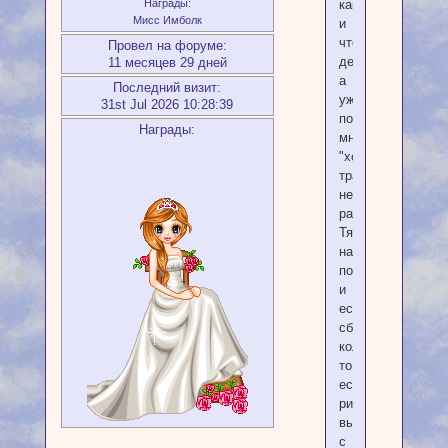
Награды:
как
Мисс Имболк
и
что
Провел на форуме:
делать,
11 месяцев 29 дней
а
Последний визит:
уж
31st Jul 2026 10:28:39
потом
Награды:
мне
"хоть
трава
не
расти".
Тяжело
на
поворотах,
и
если
сбилась
колея
то
есть
риск
вылететь
с