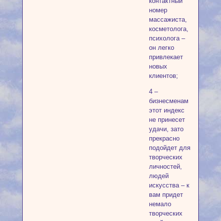
контактный
номер
массажиста,
косметолога,
психолога –
он легко
привлекает
новых
клиентов;
4 –
бизнесменам
этот индекс
не принесет
удачи, зато
прекрасно
подойдет для
творческих
личностей,
людей
искусства – к
вам придет
немало
творческих