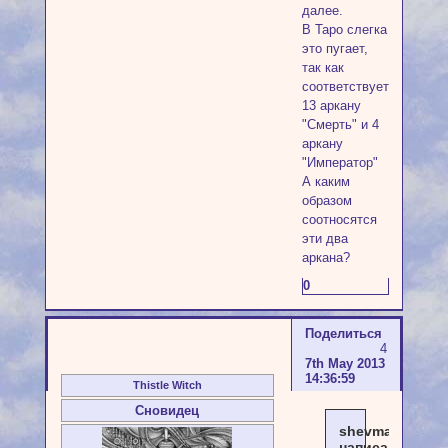
далее.
В Таро слегка
это пугает,
так как
соответствует
13 аркану
"Смерть" и 4
аркану
"Император"
А каким
образом
соотносятся
эти два
аркана?
0
Поделиться
4
7th May 2013
14:36:59
Thistle Witch
Сновидец
shevmaria
написал(а):