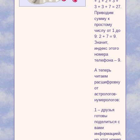
+ 1 + 2 + 3 +
3 + 3 + 7 = 27.
Приводим
сумму к
простому
числу от 1 до
9: 2 + 7 = 9.
Значит,
индекс этого
номера
телефона – 9.
А теперь
читаем
расшифровку
от
астрологов-
нумерологов:
1 – друзья
готовы
поделиться с
вами
информацией,
но этот номер