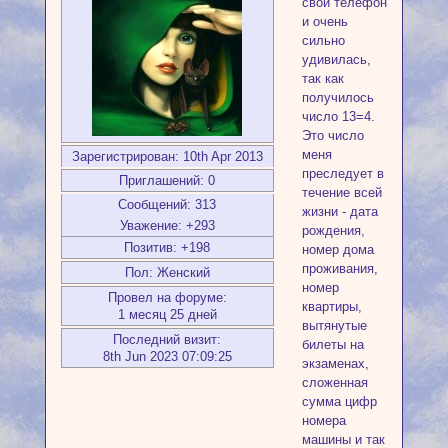
свой телефон
и очень
сильно
удивилась,
так как
получилось
число 13=4.
Это число
меня
Зарегистрирован
: 10th Apr 2013
преследует в
Приглашений:
0
течение всей
Сообщений:
313
жизни - дата
Уважение:
+293
рождения,
Позитив:
+198
номер дома
проживания,
Пол:
Женский
номер
Провел на форуме:
квартиры,
1 месяц 25 дней
вытянутые
Последний визит:
билеты на
8th Jun 2023 07:09:25
экзаменах,
сложенная
сумма цифр
номера
машины и так