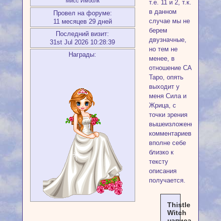
Мисс Имболк
т.е. 11 и 2, т.к.
в данном
Провел на форуме:
случае мы не
11 месяцев 29 дней
берем
Последний визит:
двузначные,
31st Jul 2026 10:28:39
но тем не
Награды:
менее, в
отношение СА
Таро, опять
выходит у
меня Сила и
Жрица, с
точки зрения
вышеизложенных
комментариев,
вполне себе
близко к
тексту
описания
получается.
Thistle
Witch
написал(а):