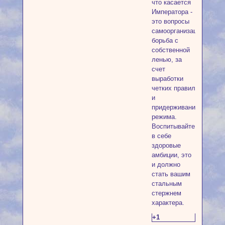
что касается
Императора -
это вопросы
самоорганизации,
борьба с
собственной
ленью, за
счет
выработки
четких правил
и
придерживания
режима.
Воспитывайте
в себе
здоровые
амбиции, это
и должно
стать вашим
стальным
стержнем
характера.
+1