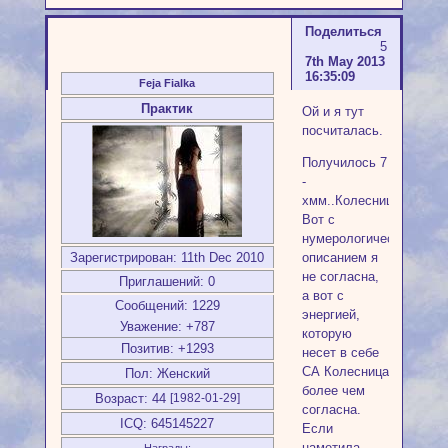
Поделиться
5
7th May 2013
16:35:09
Feja Fialka
Практик
Ой и я тут
посчиталась.
Получилось 7
-
хмм..Колесница.
Вот с
нумерологическим
описанием я
Зарегистрирован
: 11th Dec 2010
не согласна,
Приглашений:
0
а вот с
Сообщений:
1229
энергией,
Уважение:
+787
которую
Позитив:
+1293
несет в себе
СА Колесница
Пол:
Женский
более чем
Возраст:
44
[1982-01-29]
согласна.
ICQ:
645145227
Если
наметила