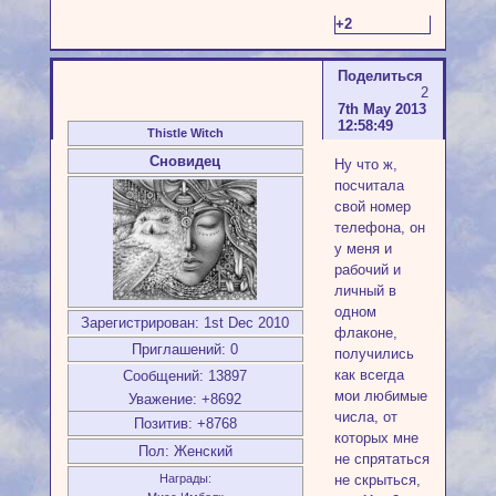
+2
Поделиться
2
7th May 2013
12:58:49
Thistle Witch
Сновидец
Ну что ж,
посчитала
свой номер
телефона, он
у меня и
рабочий и
личный в
одном
Зарегистрирован
: 1st Dec 2010
флаконе,
Приглашений:
0
получились
как всегда
Сообщений:
13897
мои любимые
Уважение:
+8692
числа, от
Позитив:
+8768
которых мне
Пол:
Женский
не спрятаться
не скрыться,
Награды: