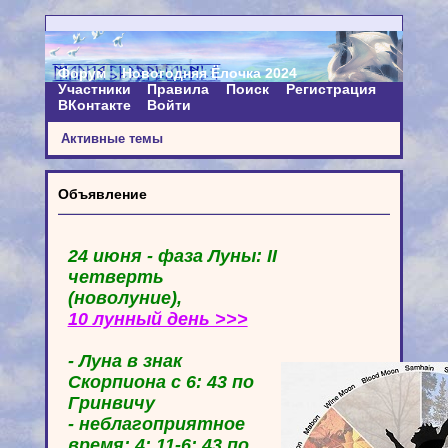
Форум
Новогодняя Ёлочка 2024
Участники
Правила
Поиск
Регистрация
ВКонтакте
Войти
Активные темы
Объявление
24 июня - фаза Луны: II
четверть
(новолуние),
10 лунный день >>>
- Луна в знак
Скорпиона с 6: 43 по
Гринвичу
- неблагоприятное
время: 4: 11-6: 43 по