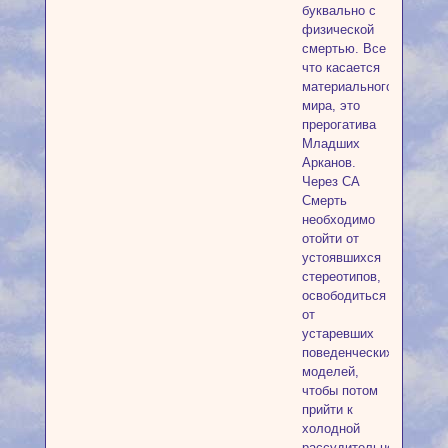
буквально с
физической
смертью. Все
что касается
материального
мира, это
прерогатива
Младших
Арканов.
Через СА
Смерть
необходимо
отойти от
устоявшихся
стереотипов,
освободиться
от
устаревших
поведенческих
моделей,
чтобы потом
прийти к
холодной
рассудительности,