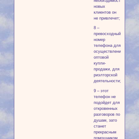
необходимость;
новых
клиентов он
не привлечет;
8 –
превосходный
номер
телефона для
осуществления
оптовой
купли-
продажи, для
риэлторской
деятельности;
9 – этот
телефон не
подойдет для
откровенных
разговоров по
душам, зато
станет
прекрасным
помощником