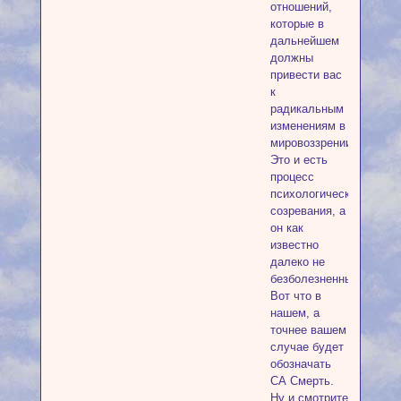
отношений,
которые в
дальнейшем
должны
привести вас
к
радикальным
изменениям в
мировоззрении.
Это и есть
процесс
психологического
созревания, а
он как
известно
далеко не
безболезненный.
Вот что в
нашем, а
точнее вашем
случае будет
обозначать
СА Смерть.
Ну и смотрите