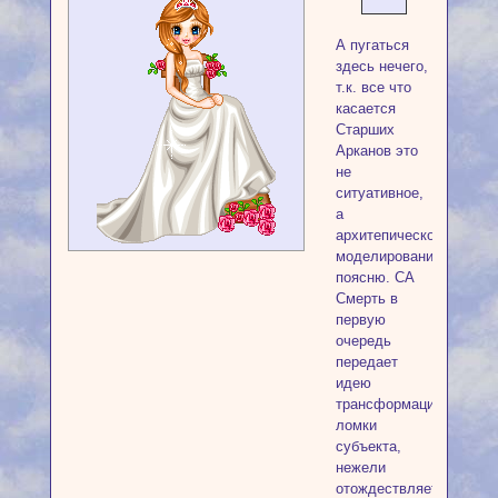
А пугаться
здесь нечего,
т.к. все что
касается
Старших
Арканов это
не
ситуативное,
а
архитепическое
моделирование,
поясню. СА
Смерть в
первую
очередь
передает
идею
трансформационной
ломки
субъекта,
нежели
отождествляется