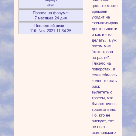
Награды:
цель то много
elixir
времени
Провел на форуме:
уходит на
7 месяцев 24 дня
схематизирование
Последний визит:
деятельности
11th Nov 2021 11:34:35
и как и что
делать, а уж
потом мне
"хоть трава
не расти".
Тяжело на
поворотах, и
если сбилась
колея то есть
риск
вылететь с
трассы, что
бывает очень
травматично.
Но, кто не
рискует, тот
не пьет
шампанского