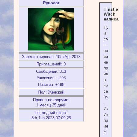
Рунолог
Thistle
Witch
написал(а):
Ну
и
смотрите
к
чему
вам
Зарегистрирован
: 10th Apr 2013
необходимо
Приглашений:
0
прийти,
Сообщений:
313
или
Уважение:
+293
в
Позитив:
+198
кого
себя
Пол:
Женский
"переродить"
Провел на форуме:
-
1 месяц 25 дней
Император.
Последний визит:
Император
8th Jun 2023 07:09:25
правит
интеллектом,
с