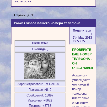
телефона
Страница:
1
Расчет числа вашего номера телефона
Поделиться
1
7th May 2013
12:53:35
Thistle Witch
Сновидец
ПРОВЕРЬТЕ
ВАШ НОМЕР
ТЕЛЕФОНА -
ОН
СЧАСТЛИВЫЙ?
Астрологи
утверждают,
Зарегистрирован
: 1st Dec 2010
что каждый
номер
Приглашений:
0
телефона
Сообщений:
13897
имеет свою
Уважение:
+8692
энергетику,
Позитив:
+8768