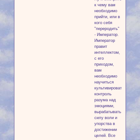
к чему вам
необходимо
прийти, или в
кого себя
"переродить"
- Император.
Император
правит
интеллектом,
с его
приходом,
вам
необходимо
научиться
культивировать
контроль
разума над
эмоциями,
вырабатывать
силу воли и
упорства в
достижении
целей. Все