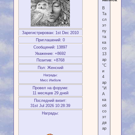
В
Таро
слегка
это
пугает,
Зарегистрирован
: 1st Dec 2010
так
Приглашений:
0
как
Сообщений:
13897
соответствует
Уважение:
+8692
13
аркану
Позитив:
+8768
"Смерть"
Пол:
Женский
и
Награды:
4
Мисс Имболк
аркану
Провел на форуме:
"Император"
11 месяцев 29 дней
А
каким
Последний визит:
образом
31st Jul 2026 10:28:39
соотносятся
Награды:
эти
два
аркана?