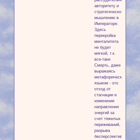
авторитету и
стратегическому
мышлению в
Императоре.
Здесь
перекройка
менталитета
не будет
мягкой, т.к.
все-таки
Смерть, даже
выражаясь
метафорическим
языком - это
отход от
стагнации и
изменение
направления
энергий за
счет тяжелых
переживаний,
разрыва
бесперспективных