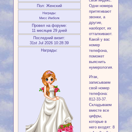
свой индекс.
Пол:
Женский
Одни номера
притягивают
Награды:
звонки, а
Мисс Имболк
другие,
Провел на форуме:
наоборот, их
11 месяцев 29 дней
отталкивают.
Последний визит:
Какой у вас
31st Jul 2026 10:28:39
номер
Награды:
телефона,
поможет
выяснить
нумерология.
Итак,
записываем
свой номер
телефона:
812-33-37.
Складываем
вместе все
цифры,
которые в
него входят: 8