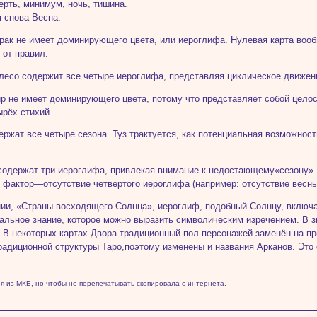
ерть, минимум, ночь, тишина.
 снова Весна.
рак не имеет доминирующе­го цвета, или иероглифа. Нулевая карта во­о
 от правил.
лесо содержит все четыре иероглифа, представляя циклическое дви­жен
р не имеет доминирующего цве­та, потому что представляет собой целост
ырёх стихий.
ержат все четыре сезона. Туз трактуется, как потенциальная возможност
содержат три иероглифа, привле­кая внимание к недостающему«сезону».
 фактор—отсутствие четвертого иероглифа (например: отсутствие весны
ии, «Страны восходящего Солнца», иероглиф, подобный Солнцу, включае
ральное знание, которое можно выразить символическим изречением. В
.В некоторых картах Двора традиционный пол персонажей заменён на пр
ра­диционной структуры Таро,поэтому изме­нены и названия Арканов. Это с
 из МКБ, но чтобы не перепечатывать скопировала с интернета.