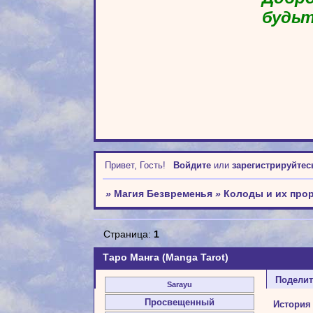
будьт
Привет, Гость!
Войдите
или
зарегистрируйтес
»
Магия Безвременья
»
Колоды и их про
Страница:
1
Таро Манга (Manga Tarot)
Подели
Sarayu
Просвещенный
История