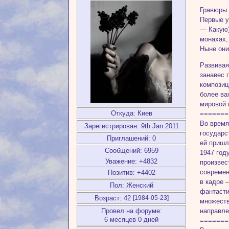
Гравюры 
Первые у
— Какую)
монахах,
Ныне они
Развивая
занавес 
композиц
более ва
мировой 
Откуда:
Киев
=======
Во время
Зарегистрирован
: 9th Jan 2011
государс
Приглашений:
0
ей пришл
Сообщений:
6959
1947 год
Уважение:
+4832
произвес
современ
Позитив:
+4402
в кадре 
Пол:
Женский
фантасти
Возраст:
42
[1984-05-23]
множеств
направле
Провел на форуме:
6 месяцев 0 дней
=======