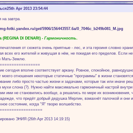
ться
25th Apr 2013 23:54:44
я на завтра.
а (REGINA DI DENARI) -
Гармоничность
.
печатления от сюжета очень приятные - лес, и эта героиня словно храни
я всех его жителей и живущая в нём, не покидая его пределов. Если не 
в Мать-Землю.
=================
ие сегодня вполне соответствует аркану. Ровное, спокойное, равнодушное
т моего отношения некоторые статичные "программы" в жизни становятс
вание либо просто частью жизни и задачами, которые так или иначе реш
з мухи слона (?). Нужно найти максимально гармоничный настрой внутри
ми ими не становились вообще, а решались по мере их возникновения, 
надежде, что придёт добрый дедушка Мерлин, взмахнёт палочкой и они и
жное состояние, когда "Я" творю волшебство.
==================
ировано ЭНИЯ (26th Apr 2013 14:19:15)