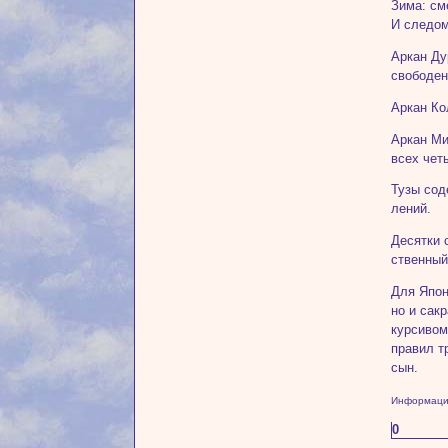
Зима: см
И следом
Аркан Ду
свободен
Аркан Ко
Аркан Ми
всех чет
Тузы сод
лений.
Десятки 
ственный
Для Япон
но и сак
курсивом
правил т
сын.
Информация
0