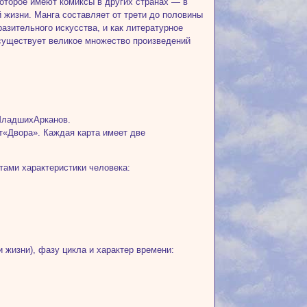
которое имеют комиксы в других странах — в
й жизни. Манга составляет от трети до половины
азительного искусства, и как литературное
, существует великое множество произведений
Млад­шихАрканов.
«Двора». Каждая карта име­ет две
а­ми характеристики человека:
 жизни), фазу цикла и характер времени: