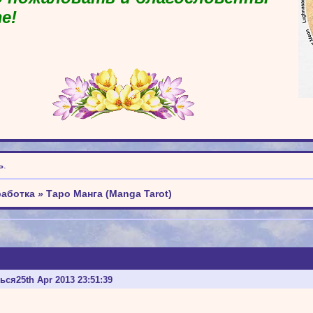
е!
ь
.
работка
»
Таро Манга (Manga Tarot)
ться
25th Apr 2013 23:51:39