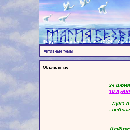
Форум
Новогодняя Ёлочка 2024
Участ
Активные темы
Объявление
24 июня
10 лунн
- Луна 
- небла
Добро