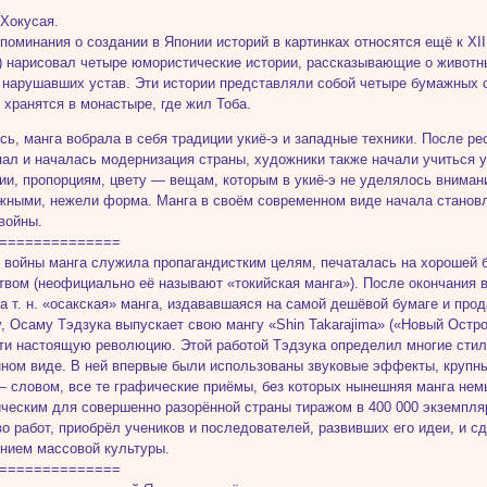
Хокусая.
поминания о создании в Японии историй в картинках относятся ещё к XII
 нарисовал четыре юмористические истории, рассказывающие о животн
 нарушавших устав. Эти истории представляли собой четыре бумажных с
 хранятся в монастыре, где жил Тоба.
сь, манга вобрала в себя традиции укиё-э и западные техники. После р
пал и началась модернизация страны, художники также начали учиться 
ии, пропорциям, цвету — вещам, которым в укиё-э не уделялось внимани
жными, нежели форма. Манга в своём современном виде начала становл
войны.
==============
 войны манга служила пропагандистким целям, печаталась на хорошей б
твом (неофициально её называют «токийская манга»). После окончания в
а т. н. «осакская» манга, издававшаяся на самой дешёвой бумаге и прод
у, Осаму Тэдзука выпускает свою мангу «Shin Takarajima» («Новый Остр
ти настоящую революцию. Этой работой Тэдзука определил многие стил
ном виде. В ней впервые были использованы звуковые эффекты, крупн
— словом, все те графические приёмы, без которых нынешняя манга не
ческим для совершенно разорённой страны тиражом в 400 000 экземпля
о работ, приобрёл учеников и последователей, развивших его идеи, и с
нием массовой культуры.
==============