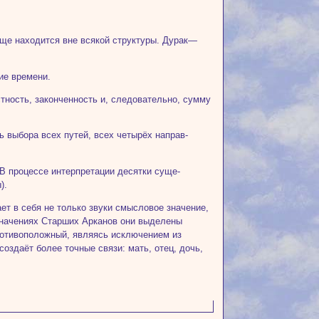
бще находится вне всякой структуры. Ду­рак—
ие времени.
­ность, законченность и, следовательно, сум­му
ь выбора всех путей, всех четырёх направ­
В процессе интерпретации десятки суще­
).
т в себя не только звуки смысловое значение,
 значениях Старших Арканов они выделены
отивополож­ный, являясь исключением из
оздаёт бо­лее точные связи: мать, отец, дочь,