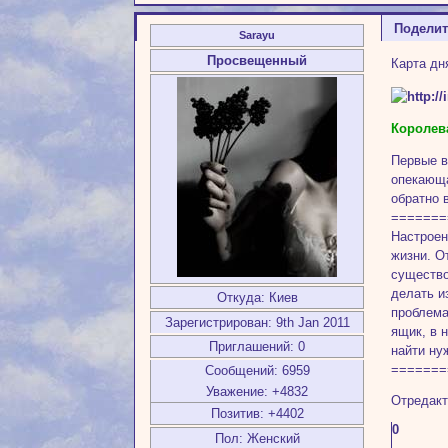
Подели
Sarayu
Просвещенный
Карта дн
Королев
Первые в
опекающа
обратно 
=======
Настроен
жизни. О
существо
делать и
Откуда:
Киев
проблема
Зарегистрирован
: 9th Jan 2011
ящик, в 
Приглашений:
0
найти ну
=======
Сообщений:
6959
Уважение:
+4832
Отредакт
Позитив:
+4402
0
Пол:
Женский