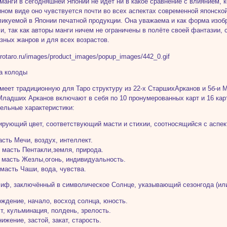
манги в сегодняшней Японии не идёт ни в какое сравнение с влиянием, 
ином виде оно чувствуется почти во всех аспектах современной японско
ликуемой в Японии печатной продукции. Она уважаема и как форма изобр
 и, так как авторы манги ничем не ограничены в полёте своей фантазии
зных жанров и для всех возрастов.
а колоды
меет традиционную для Таро струк­туру из 22-х СтаршихАрканов и 5б-и 
Младших Арканов включают в себя по 10 пронумерованных карт и 16 карт
ельные характеристики:
ирующий цвет, соответствующий масти и стихии, соотносящийся с аспект
асть Мечи, воздух, интеллект.
 масть Пентакли,земля, приро­да.
 масть Жезлы,огонь, индивиду­альность.
масть Чаши, вода, чувства.
лиф, заключённый в символичес­кое Солнце, указывающий сезонгода (или
ождение, начало, восход солнца, юность.
т, кульминация, полдень, зре­лость.
ижение, застой, закат, старость.