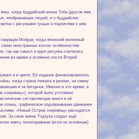
 веку, когда буддийский монах Тоба (другое имя
ых, изображавших людей, и о буддийских
витка с рисунками тушью и подписями к ним.
еставрации Мэйдзи, когда японский железный
у своих иностранных коллег особенностям
я, так как смысл и идея рисунка считались
ение во время и особенно после Второй
умаге и в цвете. Её издание финансировалось
ойны, когда страна лежала в руинах, на смену
ававшаяся за бесценок. Именно в это время, в
ов сокровищ»), которой было уготовано
истические составляющие манги в её
ые планы, графическое подчёркивание движения
мыслима. «Новый Остров сокровищ» расходится
ров. За свою жизнь Тэдзука создал ещё
делал мангу полноправным (если не основным)