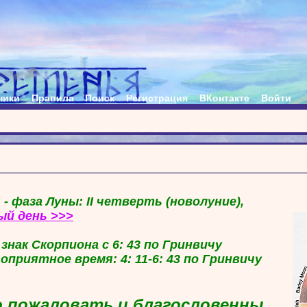
ники
Правила
Поиск
Регистрация
ВКонтакте
Войти
 - фаза Луны: II четверть (новолуние),
ый день >>>
в знак Скорпиона с 6: 43 по Гринвичу
гоприятное время: 4: 11-6: 43 по Гринвичу
 пожаловать и благословенны