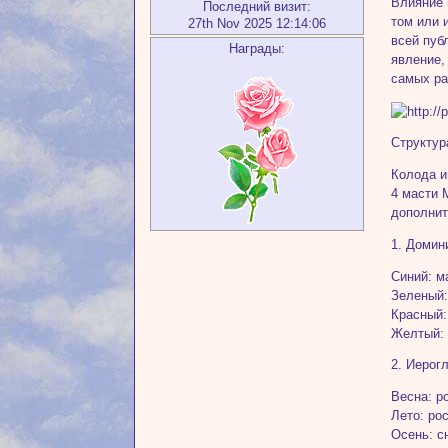
Влияние 
Последний визит:
том или 
27th Nov 2025 12:14:06
всей пуб
Награды:
явление,
самых ра
Структур
Колода и
4 масти 
дополнит
1. Домин
Синий: м
Зеленый:
Красный:
Желтый: 
2. Иерог
Весна: р
Лето: рос
Осень: сн