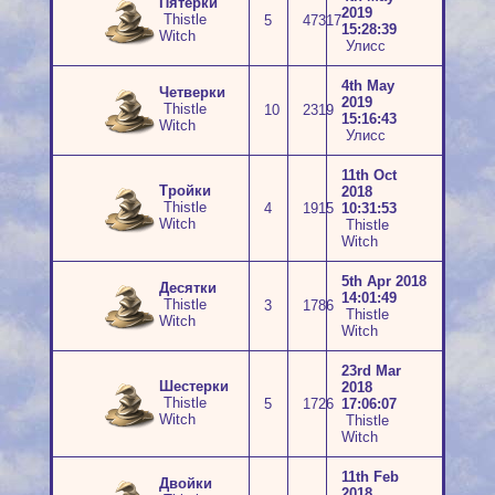
Пятерки
2019
Thistle
5
47317
15:28:39
Witch
Улисс
4th May
Четверки
2019
Thistle
10
2319
15:16:43
Witch
Улисс
11th Oct
Тройки
2018
Thistle
4
1915
10:31:53
Witch
Thistle
Witch
5th Apr 2018
Десятки
14:01:49
Thistle
3
1786
Thistle
Witch
Witch
23rd Mar
Шестерки
2018
Thistle
5
1726
17:06:07
Witch
Thistle
Witch
11th Feb
Двойки
2018