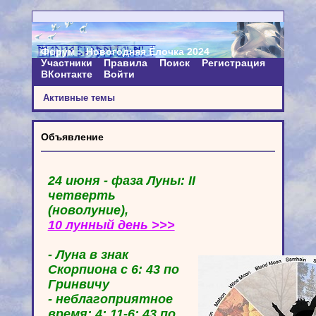
Форум
Новогодняя Ёлочка 2024
Участники
Правила
Поиск
Регистрация
ВКонтакте
Войти
Активные темы
Объявление
24 июня - фаза Луны: II
четверть
(новолуние),
10 лунный день >>>
- Луна в знак
Скорпиона с 6: 43 по
Гринвичу
- неблагоприятное
время: 4: 11-6: 43 по