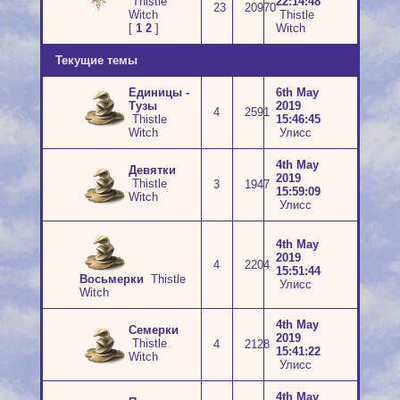
Thistle
22:14:48
23
20970
Witch
Thistle
[
1
2
]
Witch
Текущие темы
Единицы -
6th May
Тузы
2019
4
2591
Thistle
15:46:45
Witch
Улисс
4th May
Девятки
2019
Thistle
3
1947
15:59:09
Witch
Улисс
4th May
2019
4
2204
15:51:44
Восьмерки
Thistle
Улисс
Witch
4th May
Семерки
2019
Thistle
4
2128
15:41:22
Witch
Улисс
4th May