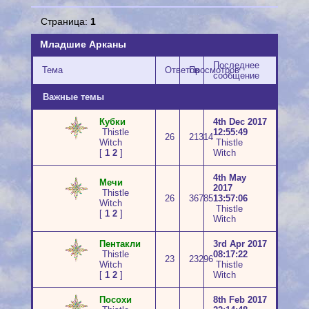
Страница:
1
Младшие Арканы
Последнее
Тема
Ответов
Просмотров
сообщение
Важные темы
Кубки
4th Dec 2017
Thistle
12:55:49
26
21314
Witch
Thistle
[
1
2
]
Witch
4th May
Мечи
2017
Thistle
26
36785
13:57:06
Witch
Thistle
[
1
2
]
Witch
Пентакли
3rd Apr 2017
Thistle
08:17:22
23
23296
Witch
Thistle
[
1
2
]
Witch
Посохи
8th Feb 2017