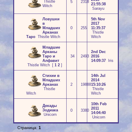
Thistle
5
2318
21:55:38
Witch
Sarayu
Ловушки
5th Nov
в
2017
Младших
0
255
11:35:37
Арканах
Thistle
Таро
Thistle Witch
Witch
Младшие
Арканы
2nd Dec
Таро и
34
2493
2016
Алфавит
14:09:37
Iris
Thistle Witch
[
1
2
]
Стихии в
14th Jul
Младших
2014
Арканах
2
19888
15:10:26
Thistle
Thistle
Witch
Witch
10th Feb
Декады
2011
Зодиака
0
3380
14:04:40
Unicorn
Unicorn
Страница:
1