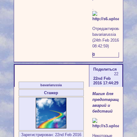
.
Отредактировано
bavariarussia
(24th Feb 2016
08:42:59)
0
Поделиться
22
22nd Feb
2016 17:44:29
bavariarussia
Стажер
Магия для
предотвращения
аварий и
бедствий
Зарегистрирован
: 22nd Feb 2016
Некоторые