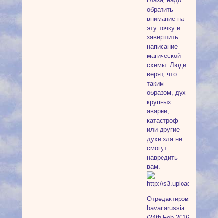
глаза, надо
обратить
внимание на
эту точку и
завершить
написание
магической
схемы. Люди
верят, что
таким
образом, дух
крупных
аварий,
катастроф
или другие
духи зла не
смогут
навредить
вам.
Отредактировано
bavariarussia
(24th Feb 2016