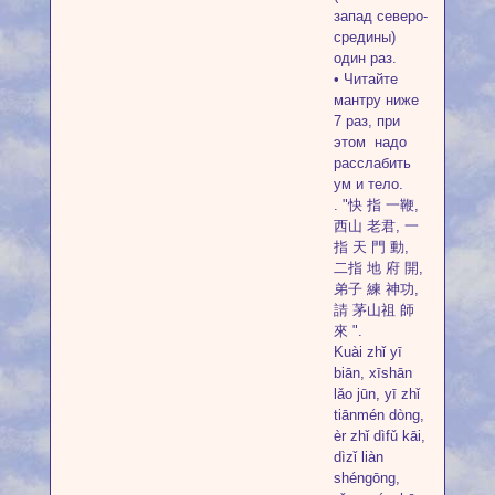
запад северо-
средины)
один раз.
• Читайте
мантру ниже
7 раз, при
этом надо
расслабить
ум и тело.
. "快 指 一鞭,
西山 老君, 一
指 天 門 動,
二指 地 府 開,
弟子 練 神功,
請 茅山祖 師
來 ".
Kuài zhǐ yī
biān, xīshān
lǎo jūn, yī zhǐ
tiānmén dòng,
èr zhǐ dìfǔ kāi,
dìzǐ liàn
shéngōng,