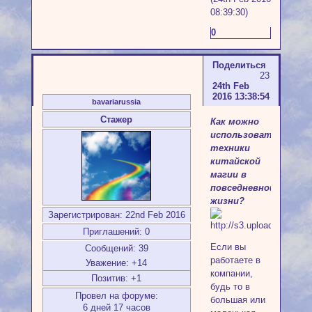
08:39:30)
0
Поделиться
23
24th Feb
2016 13:38:54
bavariarussia
Стажер
Как можно
использовать
техники
китайской
магии в
повседневной
жизни?
Зарегистрирован
: 22nd Feb 2016
Приглашений:
0
Если вы
Сообщений:
39
работаете в
Уважение:
+14
компании,
Позитив:
+1
будь то в
Провел на форуме:
большая или
6 дней 17 часов