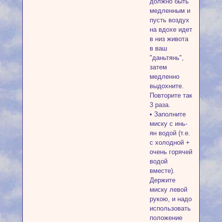
должно быть
медленным и
пусть воздух
на вдохе идет
в низ живота
в ваш
"даньтянь",
затем
медленно
выдохните.
Повторите так
3 раза.
• Заполните
миску с инь-
ян водой (т.е.
с холодной +
очень горячей
водой
вместе).
Держите
миску левой
рукою, и надо
использовать
положение