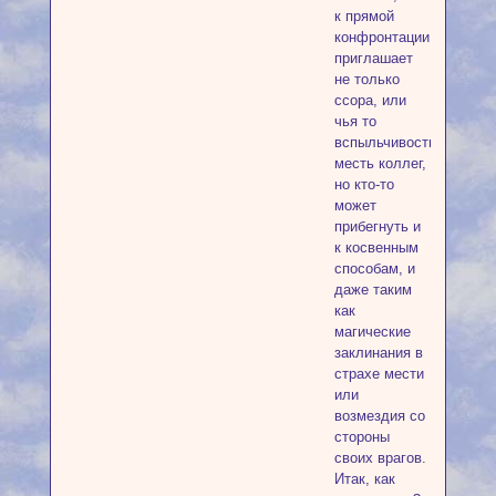
к прямой
конфронтации
приглашает
не только
ссора, или
чья то
вспыльчивость,
месть коллег,
но кто-то
может
прибегнуть и
к косвенным
способам, и
даже таким
как
магические
заклинания в
страхе мести
или
возмездия со
стороны
своих врагов.
Итак, как