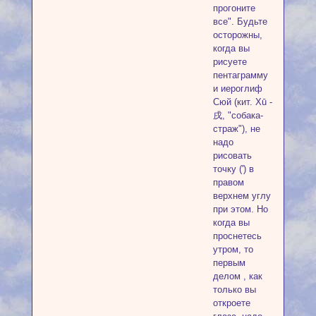
прогоните
все". Будьте
осторожны,
когда вы
рисуете
пентаграмму
и иероглиф
Сюй (кит. Xū -
戌, "собака-
страж"), не
надо
рисовать
точку (') в
правом
верхнем углу
при этом. Но
когда вы
проснетесь
утром, то
первым
делом , как
только вы
откроете