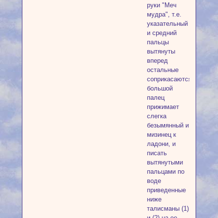
руки "Меч
мудра", т.е.
указательный
и средний
пальцы
вытянуты
вперед
остальные
соприкасаются,
большой
палец
прижимает
слегка
безымянный и
мизинец к
ладони, и
писать
вытянутыми
пальцами по
воде
приведенные
ниже
талисманы (1)
и (2) на ее