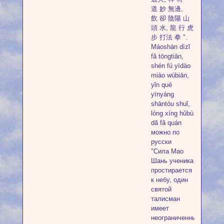
道 妙 無邊,
飲 卻 陰陽 山
頭 水, 龍 行 虎
步 打法 拳 ".
Máoshān dìzǐ
fǎ tōngtiān,
shén fú yīdào
miào wúbiān,
yǐn què
yīnyáng
shāntóu shuǐ,
lóng xíng hǔbù
dǎ fǎ quán
можно по
русски
"Сила Мао
Шань ученика
простирается
к небу, один
святой
талисман
имеет
неограниченные