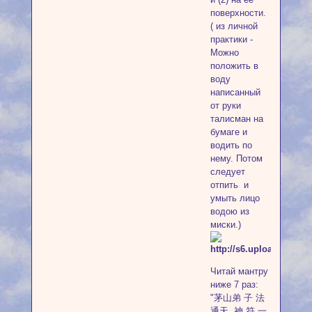
поверхности.
( из личной
практики -
Можно
положить в
воду
написанный
от руки
талисман на
бумаге и
водить по
нему. Потом
следует
отпить и
умыть лицо
водою из
миски.)
Читай мантру
ниже 7 раз:
"茅山弟 子 法
通天, 神 符 一