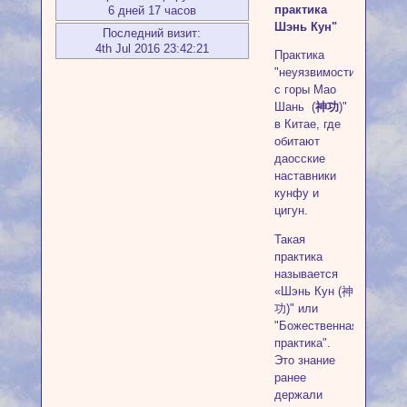
практика
6 дней 17 часов
Шэнь Кун"
Последний визит:
4th Jul 2016 23:42:21
Практика
"неуязвимости
с горы Мао
Шань (
神功
)"
в Китае, где
обитают
даосские
наставники
кунфу и
цигун.
Такая
практика
называется
«Шэнь Кун (神
功)" или
"Божественная
практика".
Это знание
ранее
держали