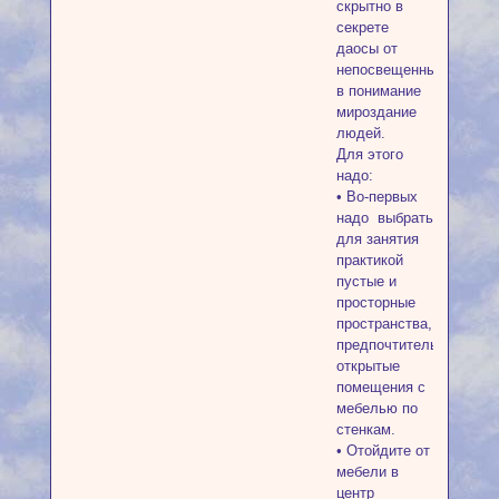
скрытно в
секрете
даосы от
непосвещенных
в понимание
мироздание
людей.
Для этого
надо:
• Во-первых
надо выбрать
для занятия
практикой
пустые и
просторные
пространства,
предпочтительно
открытые
помещения с
мебелью по
стенкам.
• Отойдите от
мебели в
центр