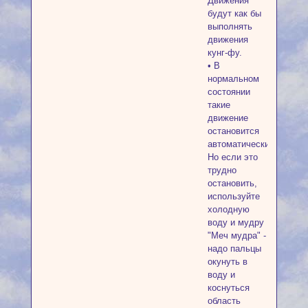
Движения
будут как бы
выполнять
движения
кунг-фу.
• В
нормальном
состоянии
такие
движение
остановится
автоматически.
Но если это
трудно
остановить,
используйте
холодную
воду и мудру
"Меч мудра" -
надо пальцы
окунуть в
воду и
коснуться
область