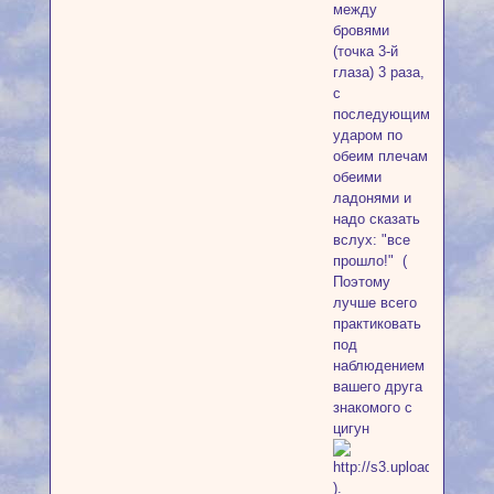
между
бровями
(точка 3-й
глаза) 3 раза,
с
последующим
ударом по
обеим плечам
обеими
ладонями и
надо сказать
вслух: "все
прошло!" (
Поэтому
лучше всего
практиковать
под
наблюдением
вашего друга
знакомого с
цигун
).