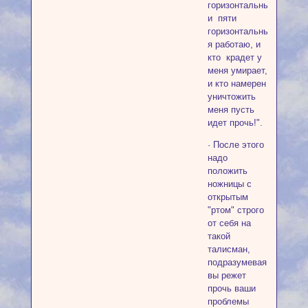
горизонтальным
и пяти
горизонтальным,
я работаю, и
кто крадет у
меня умирает,
и кто намерен
уничтожить
меня пусть
идет прочь!".
· После этого
надо
положить
ножницы с
открытым
"ртом" строго
от себя на
такой
талисман,
подразумевая
вы режет
прочь ваши
проблемы