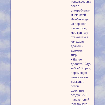
использования
после
употребления
мною этой
Инь-Ян воды
из верхней
части горы,
мое кунг-фу
становиться
как ходит
дракон и
движется
тигр".
• Далее
делаете "Стук
зубов" 36 раз,
перемещая
челюсть как
бы жуя, и
потом
вдохните
воздух из 5
направлений
(восток-юго-