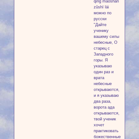
qǐng máoshān
zǔshī lái
можно по
русски
"Дайте
ученику
вашему силы
небесные, O
старец с
Западного
горы. Я
указываю
один раз и
врата
небесные
открываются,
и я указываю
два раза,
ворота ада
открываются,
твой ученик
хочет
практиковать
божественные