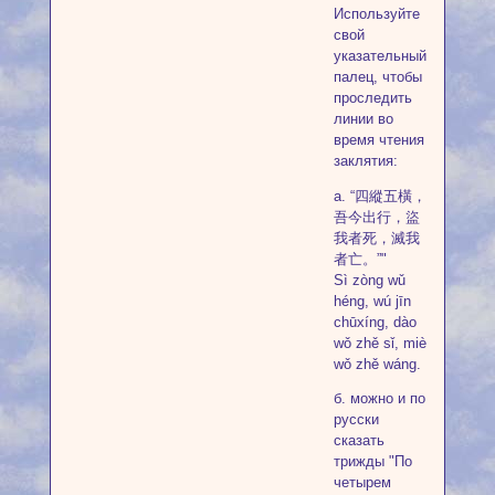
Используйте
свой
указательный
палец, чтобы
проследить
линии во
время чтения
заклятия:
а. “四縱五橫，
吾今出行，盜
我者死，滅我
者亡。”"
Sì zòng wǔ
héng, wú jīn
chūxíng, dào
wǒ zhě sǐ, miè
wǒ zhě wáng.
б. можно и по
русски
сказать
трижды "По
четырем