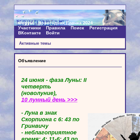
Форум
Новогодняя Ёлочка 2024
Участники
Правила
Поиск
Регистрация
ВКонтакте
Войти
Активные темы
Объявление
24 июня - фаза Луны: II
четверть
(новолуние),
10 лунный день >>>
- Луна в знак
Скорпиона с 6: 43 по
Гринвичу
- неблагоприятное
время: 4: 11-6: 43 по