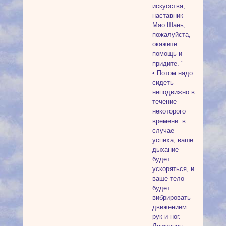
искусства,
наставник
Мао Шань,
пожалуйста,
окажите
помощь и
придите. "
• Потом надо
сидеть
неподвижно в
течение
некоторого
времени: в
случае
успеха, ваше
дыхание
будет
ускоряться, и
ваше тело
будет
вибрировать
движением
рук и ног.