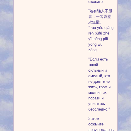
скажите:
“若有強人不服
者，一聲霹靂
永無蹤。
” ruò yǒu qiáng
rén bùfú zhě,
yīshēng pīlì
yǒng wú
zōng..
"Если есть
такой
сильный и
смелый, кто
не дает мне
жить, гром и
молния их
порази и
уничтожь
бесследно."
Затем
сожмите
левую ладонь