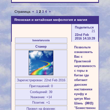
Страница:
«
1
2
3
4
»
Японская и китайская мифология и магия
Поделиться
21
22nd Feb
2016 14:10:39
bavariarussia
Стажер
Позвольте
ознакомить
Вас с
Практикой
неуязвимости
с горы в
Китае где
обитают
Зарегистрирован
: 22nd Feb 2016
даоские
Приглашений:
0
наставники
Сообщений:
39
кунфу и
Уважение:
+14
цигун Мао
Позитив:
+1
Шань (神功)
"Божественная
Провел на форуме: