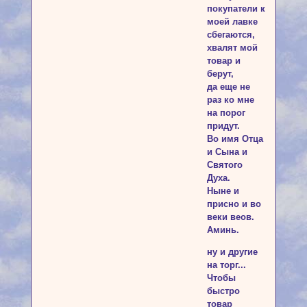
покупатели к
моей лавке
сбегаются,
хвалят мой
товар и
берут,
да еще не
раз ко мне
на порог
придут.
Во имя Отца
и Сына и
Святого
Духа.
Ныне и
присно и во
веки веов.
Аминь.
ну и другие
на торг...
Чтобы
быстро
товар