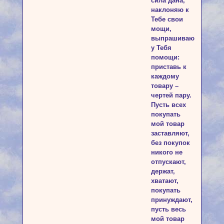
сила дана,
наклоняю к
Тебе свои
мощи,
выпрашиваю
у Тебя
помощи:
приставь к
каждому
товару –
чертей пару.
Пусть всех
покупать
мой товар
заставляют,
без покупок
никого не
отпускают,
держат,
хватают,
покупать
принуждают,
пусть весь
мой товар