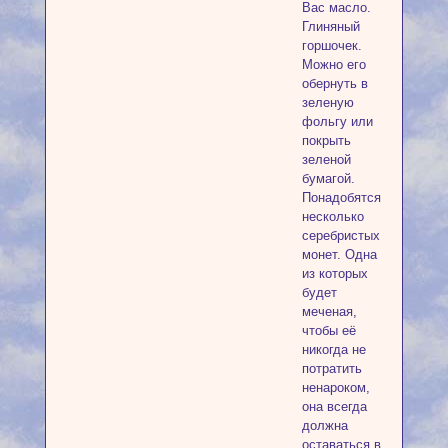
Вас масло.
Глиняный
горшочек.
Можно его
обернуть в
зеленую
фольгу или
покрыть
зеленой
бумагой.
Понадобятся
несколько
серебристых
монет. Одна
из которых
будет
меченая,
чтобы её
никогда не
потратить
ненароком,
она всегда
должна
оставаться в