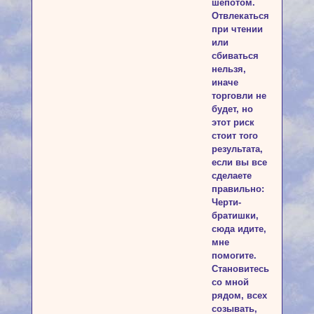
шепотом.
Отвлекаться
при чтении
или
сбиваться
нельзя,
иначе
торговли не
будет, но
этот риск
стоит того
результата,
если вы все
сделаете
правильно:
Черти-
братишки,
сюда идите,
мне
помогите.
Становитесь
со мной
рядом, всех
созывать,