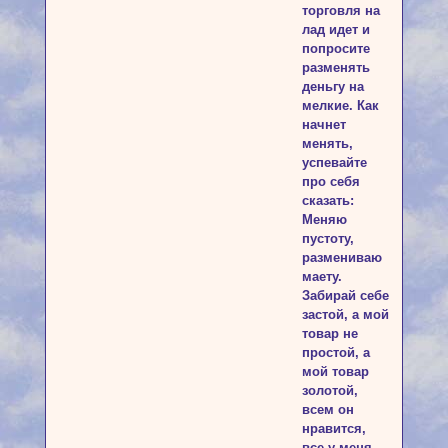
торговля на
лад идет и
попросите
разменять
деньгу на
мелкие. Как
начнет
менять,
успевайте
про себя
сказать:
Меняю
пустоту,
размениваю
маету.
Забирай себе
застой, а мой
товар не
простой, а
мой товар
золотой,
всем он
нравится,
все у меня