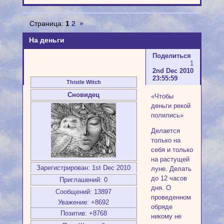
Страница:
1
2
»
На деньги
Поделиться
1
2nd Dec 2010
23:55:59
Thistle Witch
Сновидец
«Чтобы
деньги рекой
полились»
Делается
только на
себя и только
на растущей
Зарегистрирован
: 1st Dec 2010
луне. Делать
до 12 часов
Приглашений:
0
дня. О
Сообщений:
13897
проведенном
Уважение:
+8692
обряде
Позитив:
+8768
никому не