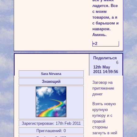
ладится. Все
с моим
товаром, а я
с барышом и
наваром.
Аминь.
+2
Поделиться
6
12th May
2011 14:59:56
Sara Nirvana
Знающий
Заговор на
притяжение
денег
Взять новую
крупную
купюру и с
правой
Зарегистрирован
: 17th Feb 2011
стороны
Приглашений:
0
загнуть в ней