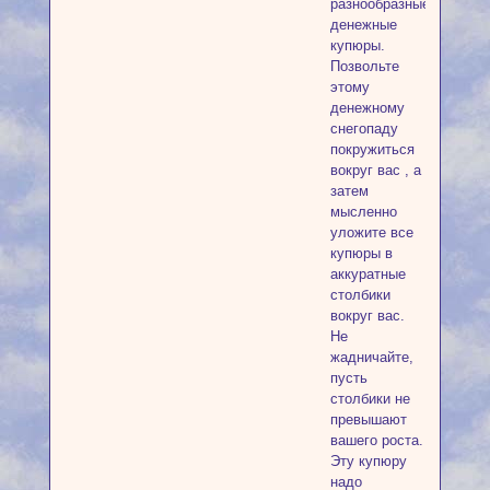
разнообразные
денежные
купюры.
Позвольте
этому
денежному
снегопаду
покружиться
вокруг вас , а
затем
мысленно
уложите все
купюры в
аккуратные
столбики
вокруг вас.
Не
жадничайте,
пусть
столбики не
превышают
вашего роста.
Эту купюру
надо