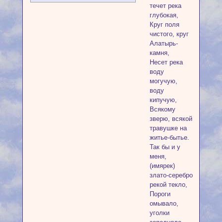
течет река
глубокая,
Круг поля
чистого, круг
Алатырь-
камня,
Несет река
воду
могучую,
воду
кипучую,
Всякому
зверю, всякой
травушке на
житье-бытье.
Так бы и у
меня,
(имярек)
злато-серебро
рекой текло,
Пороги
омывало,
уголки