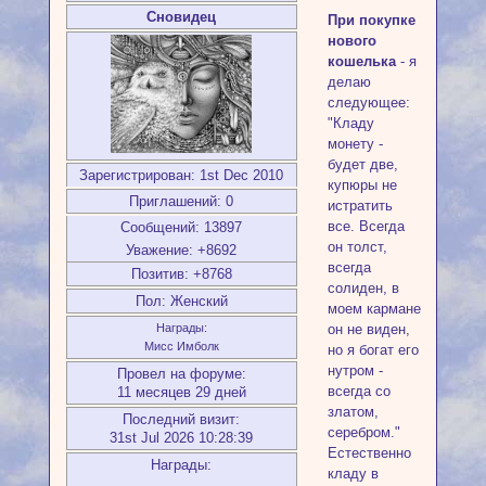
Сновидец
При покупке
нового
кошелька
- я
делаю
следующее:
"Кладу
монету -
будет две,
Зарегистрирован
: 1st Dec 2010
купюры не
Приглашений:
0
истратить
все. Всегда
Сообщений:
13897
он толст,
Уважение:
+8692
всегда
Позитив:
+8768
солиден, в
Пол:
Женский
моем кармане
он не виден,
Награды:
Мисс Имболк
но я богат его
нутром -
Провел на форуме:
всегда со
11 месяцев 29 дней
златом,
Последний визит:
серебром."
31st Jul 2026 10:28:39
Естественно
Награды:
кладу в