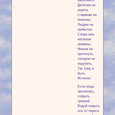
заполняло.
Дитятам на
окрепу,
старикам на
пожитки,
Людям на
прибытки.
Слова мои
железом
окованы,
Ножом не
проткнуть,
топором не
порубить,
Так тому и
быть.
Истинно.
Если вода
пролилась,
собрать
тряпкой.
Водой помыть
пол от порога