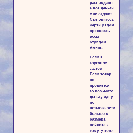
распродают,
а все деньги
мне отдают.
Становитесь
черти рядом,
продавать
всем
отрядом.
Аминь.
Если в
торговле
застой
Если товар
не
продается,
то возьмите
деньгу одну,
по
возможности
большего
размера,
пойдите к
тому, у кого