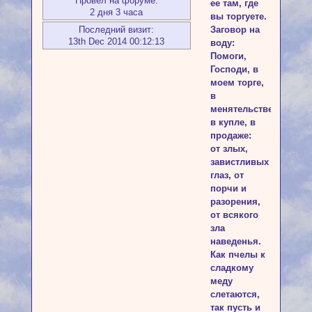
Провел на форуме:
ее там, где
2 дня 3 часа
вы торгуете.
Последний визит:
Заговор на
13th Dec 2014 00:12:13
воду:
Помоги,
Господи, в
моем торге,
в
менятельстве,
в купле, в
продаже:
от злых,
завистливых
глаз, от
порчи и
разорения,
от всякого
зла
наведенья.
Как пчелы к
сладкому
меду
слетаются,
так пусть и