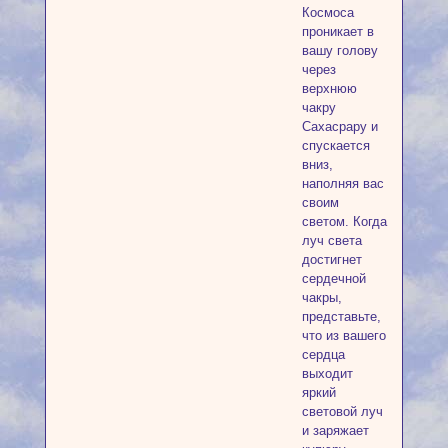
Космоса
проникает в
вашу голову
через
верхнюю
чакру
Сахасрару и
спускается
вниз,
наполняя вас
своим
светом. Когда
луч света
достигнет
сердечной
чакры,
представьте,
что из вашего
сердца
выходит
яркий
световой луч
и заряжает