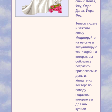
свечи: Кеназ,
Феу, Одал,
Дагаз, Йера,
Феу.
Теперь сядьте
и зажгите
свечу.
Медитируйте
на ее огне и
визуализируйте
тех людей, на
которых вы
собрались
потратить
привлекаемые
деньги.
Увидьте их
восторг по
поводу
подарков,
которые вы
для них
купили.