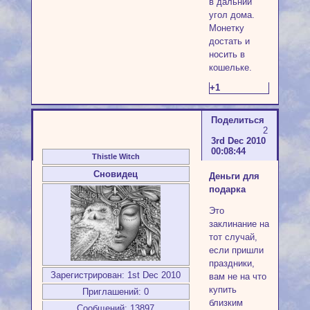
в дальний
угол дома.
Монетку
достать и
носить в
кошельке.
+1
Поделиться
2
3rd Dec 2010
00:08:44
Thistle Witch
Сновидец
Деньги для
подарка
Это
заклинание на
тот случай,
если пришли
праздники,
Зарегистрирован
: 1st Dec 2010
вам не на что
купить
Приглашений:
0
близким
Сообщений:
13897