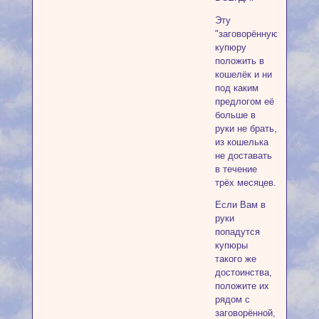
Эту
"заговорённую"
купюру
положить в
кошелёк и ни
под каким
предлогом её
больше в
руки не брать,
из кошелька
не доставать
в течение
трёх месяцев.
Если Вам в
руки
попадутся
купюры
такого же
достоинства,
положите их
рядом с
заговорённой,