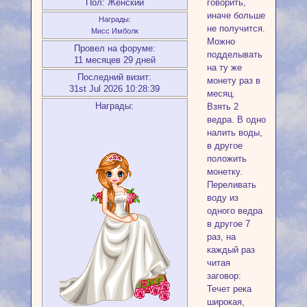
Пол:
Женский
говорить,
иначе больше
Награды:
не получится.
Мисс Имболк
Можно
Провел на форуме:
подделывать
11 месяцев 29 дней
на ту же
Последний визит:
монету раз в
31st Jul 2026 10:28:39
месяц.
Награды:
Взять 2
ведра. В одно
налить воды,
в другое
положить
монетку.
Переливать
воду из
одного ведра
в другое 7
раз, на
каждый раз
читая
заговор:
Течет река
широкая,