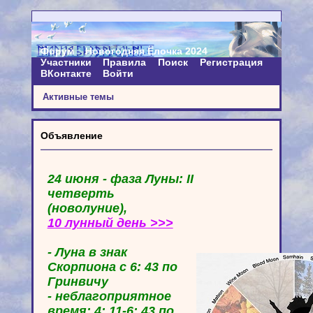
Форум
Новогодняя Ёлочка 2024
Участники
Правила
Поиск
Регистрация
ВКонтакте
Войти
Активные темы
Объявление
24 июня - фаза Луны: II
четверть
(новолуние),
10 лунный день >>>
- Луна в знак
Скорпиона с 6: 43 по
Гринвичу
- неблагоприятное
время: 4: 11-6: 43 по