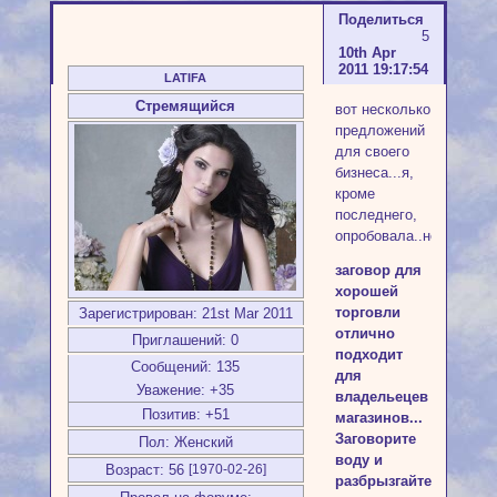
Поделиться
5
10th Apr
2011 19:17:54
LATIFA
Стремящийся
вот несколько
предложений
для своего
бизнеса...я,
кроме
последнего,
опробовала..несмертель
заговор для
хорошей
торговли
Зарегистрирован
: 21st Mar 2011
отлично
Приглашений:
0
подходит
Сообщений:
135
для
Уважение:
+35
владельецев
Позитив:
+51
магазинов...
Заговорите
Пол:
Женский
воду и
Возраст:
56
[1970-02-26]
разбрызгайте