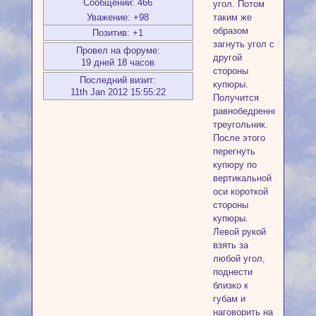
Сообщений:
466
угол. Потом
таким же
Уважение:
+98
образом
Позитив:
+1
загнуть угол с
Провел на форуме:
другой
19 дней 18 часов
стороны
Последний визит:
купюры.
11th Jan 2012 15:55:22
Получится
равнобедренный
треугольник.
После этого
перегнуть
купюру по
вертикальной
оси короткой
стороны
купюры.
Левой рукой
взять за
любой угол,
поднести
близко к
губам и
наговорить на