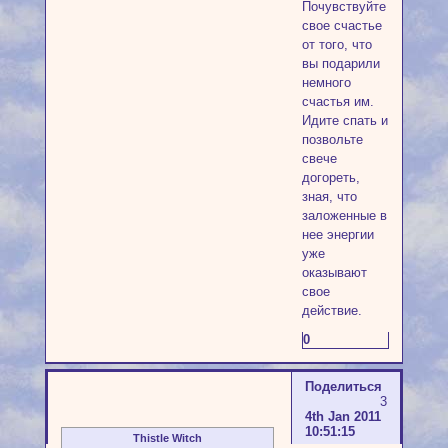
Почувствуйте
свое счастье
от того, что
вы подарили
немного
счастья им.
Идите спать и
позвольте
свече
догореть,
зная, что
заложенные в
нее энергии
уже
оказывают
свое
действие.
0
Поделиться
3
4th Jan 2011
10:51:15
Thistle Witch