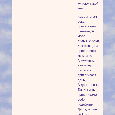
купюру такой
текст:
Как сильная
река
притягивает
ручейки, А
море -
сильные реки,
Как женщина
притягивает
мужчину,
А мужчина -
женщину,
Как ночь
притягивает
день,
А день - ночь,
Так бы и ты
притягивала
себе
подо6ные.
Да 6удет так
ВСЕГДА!