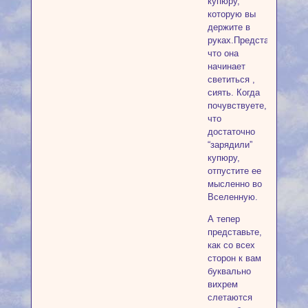
купюру,
которую вы
держите в
руках.Представьте,
что она
начинает
светиться ,
сиять. Когда
почувствуете,
что
достаточно
“зарядили”
купюру,
отпустите ее
мысленно во
Вселенную.
А тепер
представьте,
как со всех
сторон к вам
буквально
вихрем
слетаются