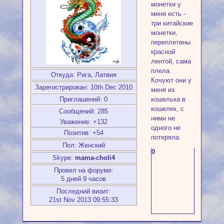
монетки у
меня есть -
три китайские
монетки,
переплетены
красной
лентой, сама
плела.
Откуда:
Рига, Латвия
Кочуют они у
Зарегистрирован
: 10th Dec 2010
меня из
кошелька в
Приглашений:
0
кошелек, с
Сообщений:
285
ними не
Уважение:
+132
одного не
Позитив:
+54
потеряла.
Пол:
Женский
0
Skype:
mama-choli4
Провел на форуме:
5 дней 9 часов
Последний визит:
21st Nov 2013 09:55:33