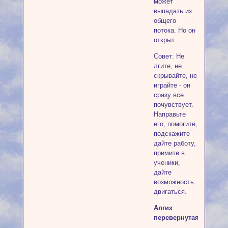
может
выпадать из
общего
потока. Но он
открыт.
Совет: Не
лгите, не
скрывайте, не
играйте - он
сразу все
почувствует.
Направьте
его, помогите,
подскажите
дайте работу,
примите в
ученики,
дайте
возможность
двигаться.
Алгиз
перевернутая