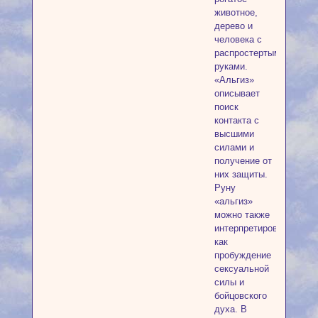
животное,
дерево и
человека с
распростертыми
руками.
«Альгиз»
описывает
поиск
контакта с
высшими
силами и
получение от
них защиты.
Руну
«альгиз»
можно также
интерпретировать
как
пробуждение
сексуальной
силы и
бойцовского
духа. В