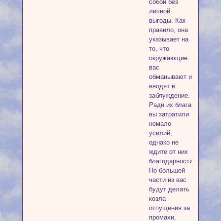
собой без
личной
выгоды. Как
правило, она
указывает на
то, что
окружающие
вас
обманывают и
вводят в
заблуждение.
Ради их блага
вы затратили
немало
усилий,
однако не
ждите от них
благодарности.
По большей
части из вас
будут делать
козла
отпущения за
промахи,