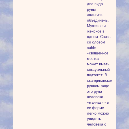
два вида
руны
«альгиз»
объединены.
Мужское и
женское в
одном. Связь
со словом
«ahl» —
«священное
место» —
может иметь
сексуальный
подтекст. В
скандинавском
рунном ряде
это руна
человека -
«манназ» - в
ее форме
легко можно
увидеть
человека с