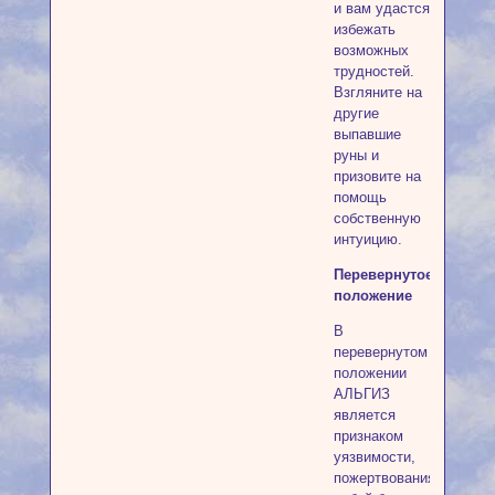
и вам удастся
избежать
возможных
трудностей.
Взгляните на
другие
выпавшие
руны и
призовите на
помощь
собственную
интуицию.
Перевернутое
положение
В
перевернутом
положении
АЛЬГИЗ
является
признаком
уязвимости,
пожертвования