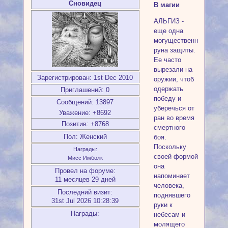
Сновидец
В магии
АЛЬГИЗ -
еще одна
могущественная
руна защиты.
Ее часто
вырезали на
Зарегистрирован
: 1st Dec 2010
оружии, чтоб
одержать
Приглашений:
0
победу и
Сообщений:
13897
уберечься от
Уважение:
+8692
ран во время
Позитив:
+8768
смертного
Пол:
Женский
боя.
Поскольку
Награды:
своей формой
Мисс Имболк
она
Провел на форуме:
напоминает
11 месяцев 29 дней
человека,
Последний визит:
поднявшего
31st Jul 2026 10:28:39
руки к
Награды:
небесам и
молящего