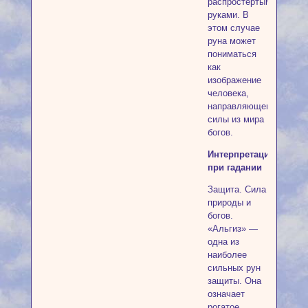
распростертыми
руками. В
этом случае
руна может
пониматься
как
изображение
человека,
направляющего
силы из мира
богов.
Интерпретация
при гадании
Защита. Сила
природы и
богов.
«Альгиз» —
одна из
наиболее
сильных рун
защиты. Она
означает
рогатое