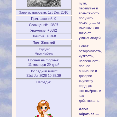
пути,
перепутье и
Зарегистрирован
: 1st Dec 2010
возможность
получить
Приглашений:
0
помощь — от
Сообщений:
13897
Высших Сил
Уважение:
+8692
либо от
Позитив:
+8768
умных людей.
Пол:
Женский
Совет:
Награды:
осторожность,
Мисс Имболк
чуткость,
Провел на форуме:
неспешность,
11 месяцев 29 дней
полное
внимание и
Последний визит:
31st Jul 2026 10:28:39
доверие
«чувству
Награды:
сердца» —
что выбрать и
как
действовать.
Алгиз
обратная —