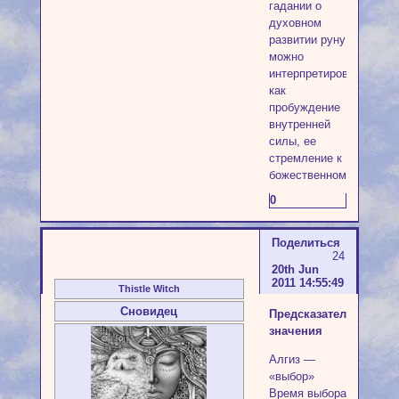
гадании о
духовном
развитии руну
можно
интерпретировать
как
пробуждение
внутренней
силы, ее
стремление к
божественному.
0
Поделиться
24
20th Jun
2011 14:55:49
Thistle Witch
Сновидец
Предсказательные
значения
Алгиз —
«выбор»
Время выбора