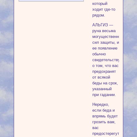
который
ходит где-то
рядом.
АЛЬГИЗ —
руна весьма
могущественных
сил защиты, и
ее появление
обычно
свидетельствует
о том, что вас
предохранят
от всякой
беды на срок,
указанный
при гадании.
Нередко,
если беда и
впрямь будет
грозить вам,
вас
предостерегут,