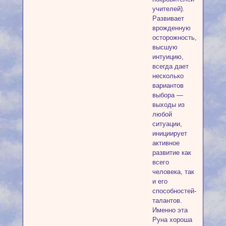
учителей).
Развивает
врожденную
осторожность,
высшую
интуицию,
всегда дает
несколько
вариантов
выбора —
выходы из
любой
ситуации,
инициирует
активное
развитие как
всего
человека, так
и его
способностей-
талантов.
Именно эта
Руна хороша