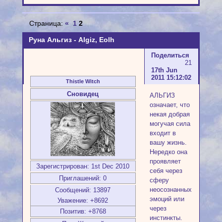
Страница:
«
1
2
Руна Альгиз - Algiz, Eolh
Поделиться
21
17th Jun
2011 15:12:02
Thistle Witch
Сновидец
АЛЬГИЗ
означает, что
некая добрая
могучая сила
входит в
вашу жизнь.
Нередко она
проявляет
Зарегистрирован
: 1st Dec 2010
себя через
Приглашений:
0
сферу
неосознанных
Сообщений:
13897
эмоций или
Уважение:
+8692
через
Позитив:
+8768
инстинкты.