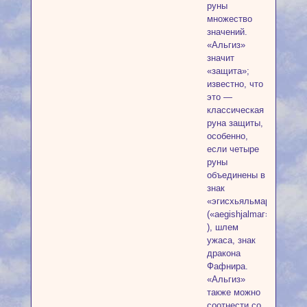
руны
множество
значений.
«Альгиз»
значит
«защита»;
известно, что
это —
классическая
руна защиты,
особенно,
если четыре
руны
объединены в
знак
«эгисхьяльмар»
(«aegishjalmаг»,
), шлем
ужаса, знак
дракона
Фафнира.
«Альгиз»
также можно
соотнести со