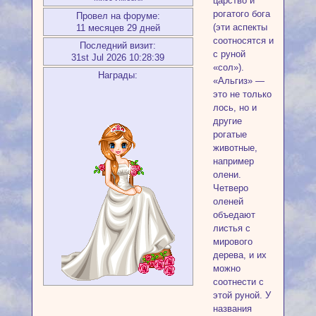
царство и
рогатого бога
Провел на форуме:
(эти аспекты
11 месяцев 29 дней
соотносятся и
Последний визит:
с руной
31st Jul 2026 10:28:39
«сол»).
Награды:
«Альгиз» —
это не только
лось, но и
другие
рогатые
животные,
например
олени.
Четверо
оленей
объедают
листья с
мирового
дерева, и их
можно
соотнести с
этой руной. У
названия