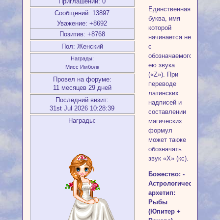
Приглашений:
0
Единственная
Сообщений:
13897
буква, имя
Уважение:
+8692
которой
Позитив:
+8768
начинается не
Пол:
Женский
с
обозначаемого
Награды:
ею звука
Мисс Имболк
(«Z»). При
Провел на форуме:
переводе
11 месяцев 29 дней
латинских
Последний визит:
надписей и
31st Jul 2026 10:28:39
составлении
Награды:
магических
формул
может также
обозначать
звук «X» (кс).
Божество: -
Астрологический
архетип:
Рыбы
(Юпитер +