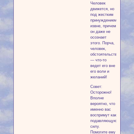
Человек
движется, но
под жестким
принуждением
извне, причем
он даже не
осознает
этого. Порча,
человек,
обстоятельства
— что-то
ведет его вне
его воли и
желаний!
Совет:
Осторожно!
Вполне
вероятно, что
именно вас
воспримут как
подавляющую
силу.
Помогите ему