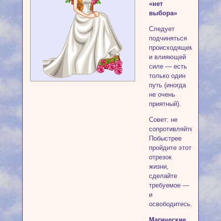
«нет
выбора»
Следует
подчиняться
происходящему
и влияющей
силе — есть
только один
путь (иногда
не очень
приятный).
Совет: не
сопротивляйтесь.
Побыстрее
пройдите этот
отрезок
жизни,
сделайте
требуемое —
и
освободитесь.
Магические