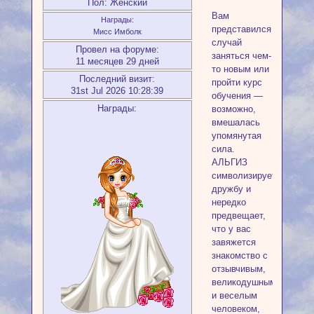
Пол:
Женский
Вам
Награды:
представился
Мисс Имболк
случай
Провел на форуме:
заняться чем-
11 месяцев 29 дней
то новым или
Последний визит:
пройти курс
31st Jul 2026 10:28:39
обучения —
Награды:
возможно,
вмешалась
упомянутая
сила.
АЛЬГИЗ
символизирует
дружбу и
нередко
предвещает,
что у вас
завяжется
знакомство с
отзывчивым,
великодушным
и веселым
человеком,