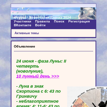
Форум
Новогодняя Ёлочка 2024
Участники
Правила
Поиск
Регистрация
ВКонтакте
Войти
Активные темы
Объявление
24 июня - фаза Луны: II
четверть
(новолуние),
10 лунный день >>>
- Луна в знак
Скорпиона с 6: 43 по
Гринвичу
- неблагоприятное
время: 4: 11-6: 43 по