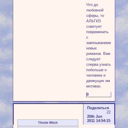
Что до
любовной
сферы, то
АЛЬГИЗ
советует
повременить
с
завязыванием
новых
романов. Вам
следует
сперва узнать
побольше о
человеке и
движущих им
мотивах.
0
Поделиться
22
20th Jun
2011 14:54:15
Thistle Witch