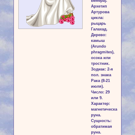
Венера).
Архетип
Артурова
цикла:
рыцарь
Галахад.
Дерево:
камыш
(Arundo
phragmites),
осока или
тростник.
Зодиак: 2-я
пол. знака
Рака (8-21
июля).
Число: 29
или 9.
Характер:
магнетическая
руна.
Сущность:
обратимая
руна.