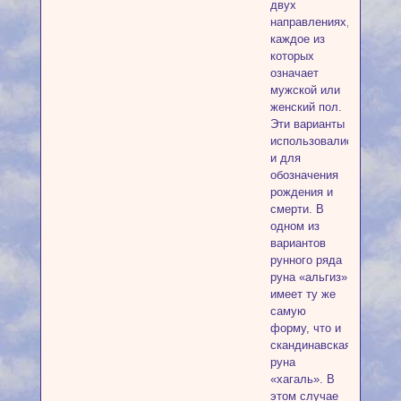
двух
направлениях,
каждое из
которых
означает
мужской или
женский пол.
Эти варианты
использовались
и для
обозначения
рождения и
смерти. В
одном из
вариантов
рунного ряда
руна «альгиз»
имеет ту же
самую
форму, что и
скандинавская
руна
«хагаль». В
этом случае