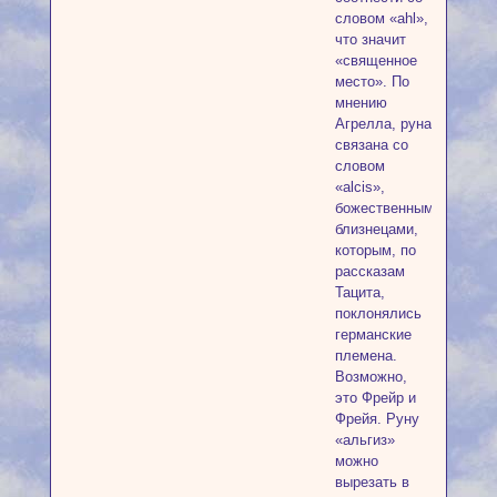
словом «ahl»,
что значит
«священное
место». По
мнению
Агрелла, руна
связана со
словом
«alcis»,
божественными
близнецами,
которым, по
рассказам
Тацита,
поклонялись
германские
племена.
Возможно,
это Фрейр и
Фрейя. Руну
«альгиз»
можно
вырезать в