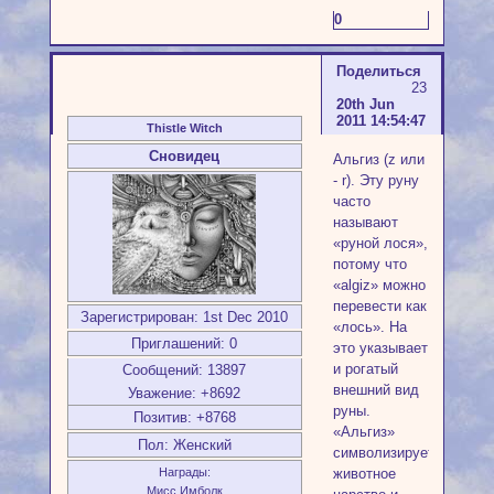
0
Поделиться
23
20th Jun
2011 14:54:47
Thistle Witch
Сновидец
Альгиз (z или
- r). Эту руну
часто
называют
«руной лося»,
потому что
«algiz» можно
перевести как
Зарегистрирован
: 1st Dec 2010
«лось». На
Приглашений:
0
это указывает
и рогатый
Сообщений:
13897
внешний вид
Уважение:
+8692
руны.
Позитив:
+8768
«Альгиз»
Пол:
Женский
символизирует
животное
Награды:
Мисс Имболк