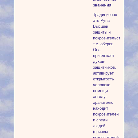
значения
Традиционно
это Руна
Высшей
защиты и
покровительства,
т.е. оберег.
Она
привлекает
духов-
защитников,
активирует
открытость
человека
помощи
ангелу-
хранителю,
находит
покровителей
и среди
людей
(причем
покровителей-