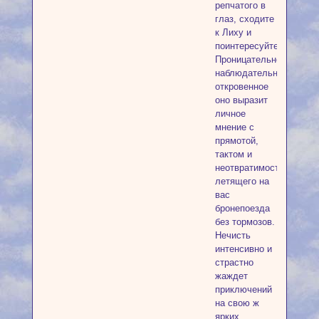
репчатого в
глаз, сходите
к Лиху и
поинтересуйтесь.
Проницательное,
наблюдательное,
откровенное
оно выразит
личное
мнение с
прямотой,
тактом и
неотвратимостью
летящего на
вас
бронепоезда
без тормозов.
Нечисть
интенсивно и
страстно
жаждет
приключений
на свою ж
ярких