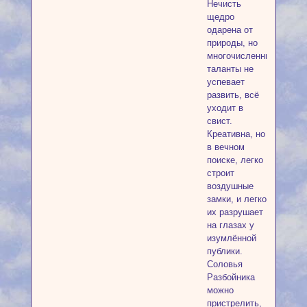
Нечисть
щедро
одарена от
природы, но
многочисленные
таланты не
успевает
развить, всё
уходит в
свист.
Креативна, но
в вечном
поиске, легко
строит
воздушные
замки, и легко
их разрушает
на глазах у
изумлённой
публики.
Соловья
Разбойника
можно
пристрелить,