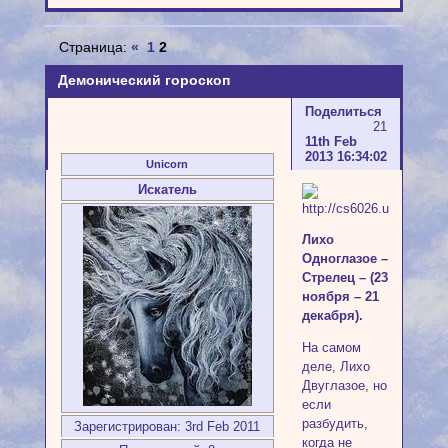
Страница:
«
1
2
Демонический гороскоп
Поделиться
21
11th Feb
2013 16:34:02
Unicorn
Искатель
Лихо
Одноглазое –
Стрелец – (23
ноября – 21
декабря).
На самом
деле, Лихо
Двуглазое, но
если
разбудить,
Зарегистрирован
: 3rd Feb 2011
когда не