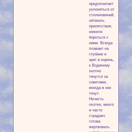
предпочитает
уклоняться от
столкновений,
обтекать
препятствия,
нежели
бороться с
ними. Всегда
плавает на
глубине и
зрит в корень,
к Водяному
охотно
тянутся за
советами,
иногда в них
тонут.
Нечисть
охотно, много
и часто
страдает,
готова
жертвовать