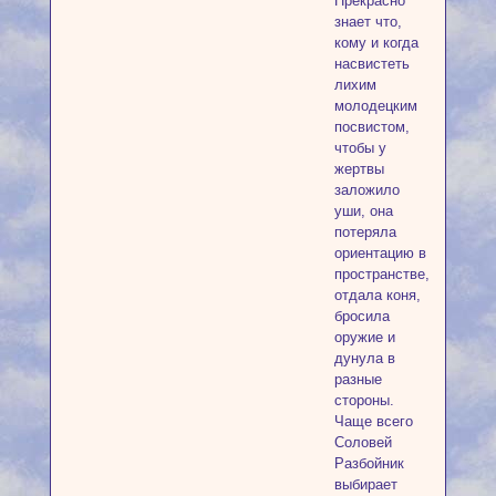
Прекрасно
знает что,
кому и когда
насвистеть
лихим
молодецким
посвистом,
чтобы у
жертвы
заложило
уши, она
потеряла
ориентацию в
пространстве,
отдала коня,
бросила
оружие и
дунула в
разные
стороны.
Чаще всего
Соловей
Разбойник
выбирает