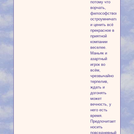
потому что
ворчать,
философствовать,
остроумничать
и ценить всё
прекрасное в
приятной
компании
веселее.
Маньяк и
азартный
игрок во
всём,
чрезвычайно
терпелив,
ждать и
догонять
может
вечность, у
него есть
время.
Предпочитает
носить
повседневный