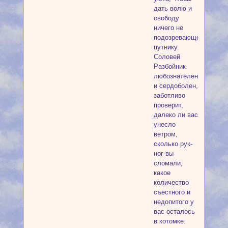
дать волю и
свободу
ничего не
подозревающему
путнику.
Соловей
Разбойник
любознателен
и сердоболен,
заботливо
проверит,
далеко ли вас
унесло
ветром,
сколько рук-
ног вы
сломали,
какое
количество
съестного и
недопитого у
вас осталось
в котомке.