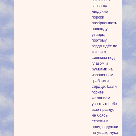
глаза на
людские
пороки
разбрасывать
повсюду
утварь,
поэтому
гордо идёт по
жизни с
синяком под
глазом и
рубцами на
израненном
граблями
сердце. Если
горите
желанием
узнать о себе
всю правду,
не боясь
стрелы в
попу, подушки
по ушам, лука