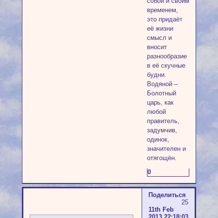
собой и своим
временем,
это придаёт
её жизни
смысл и
вносит
разнообразие
в её скучные
будни.
Водяной –
Болотный
царь, как
любой
правитель,
задумчив,
одинок,
значителен и
отягощён.
0
Поделиться
25
11th Feb
2013 22:18:03