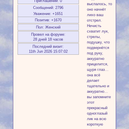
Приглашений:
0
выспалось, то
Сообщений:
2796
оно начнёт
Уважение:
+1651
лихо ваш
Позитив:
+1670
отстрел.
Нечисть
Пол:
Женский
схватит лук,
Провел на форуме:
стрелы,
28 дней 18 часов
подушку, что
Последний визит:
подвернётся
11th Jun 2026 15:07:02
под руку,
аккуратно
прицелится,
щуря глаз…
она всё
делает
тщательно и
аккуратно…
вы запомните
этот
прекрасный
одноглазый
лик на всю
короткую