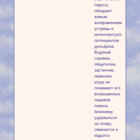
паруса,
обладает
живым
воображением
устрицы и
интеллектуальным
потенциалом
дельфина.
Водяной
скромен,
общителен,
застенчив,
нервозен,
когда не
понимают его
возвышенных
порывов
помочь
ближнему
удержаться
на плаву,
обижается и
надолго