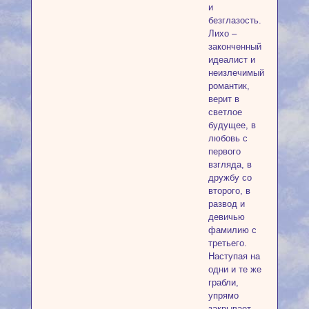
и
безглазость.
Лихо –
законченный
идеалист и
неизлечимый
романтик,
верит в
светлое
будущее, в
любовь с
первого
взгляда, в
дружбу со
второго, в
развод и
девичью
фамилию с
третьего.
Наступая на
одни и те же
грабли,
упрямо
закрывает