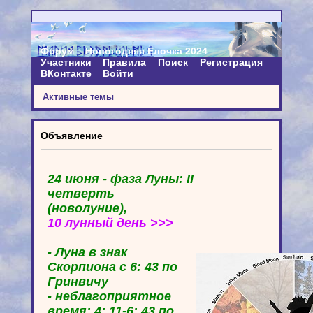
Форум
Новогодняя Ёлочка 2024
Участники
Правила
Поиск
Регистрация
ВКонтакте
Войти
Активные темы
Объявление
24 июня - фаза Луны: II
четверть
(новолуние),
10 лунный день >>>
- Луна в знак
Скорпиона с 6: 43 по
Гринвичу
- неблагоприятное
время: 4: 11-6: 43 по