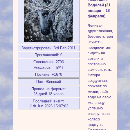
Водолей (21
января – 18
февраля).
Ленивая,
дружелюбная,
безответственная
нечисть,
предпочитает
Зарегистрирован
: 3rd Feb 2011
сидеть на
Приглашений:
0
ветвях и
Сообщений:
2796
постоянно
Уважение:
+1651
вам свистеть.
Позитив:
+1670
Натура
воздушная,
Пол:
Женский
порхает по
Провел на форуме:
жизни, льёт
28 дней 18 часов
воду на свою
Последний визит:
мельницу,
11th Jun 2026 15:07:02
успешно
раскручивая
колесо
фортуны.