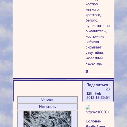
костюм
мягкого,
кроткого,
белого,
пушистого, не
обманитесь,
костюмчик
зайчика
скрывает
утку, яйцо,
железный
характер.
0
Поделиться
23
11th Feb
2013 16:35:54
Unicorn
Искатель
Соловей
Разбойник –