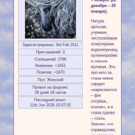
декабря – 20
января).
Натура
цельная,
упрямая,
честолюбивая,
огнеупорная,
Зарегистрирован
: 3rd Feb 2011
водонепроницаемая,
Приглашений:
0
пуленепробиваемая
Сообщений:
2796
и сильно
Уважение:
+1651
волевая. Это
Позитив:
+1670
про него за
глаза нежно
Пол:
Женский
говорят
Провел на форуме:
«нарисовался
28 дней 18 часов
– фиг
Последний визит:
сотрёшь,
11th Jun 2026 15:07:02
козлик», а в
глаза сурово
– «соль
Земли», что
справедливо,