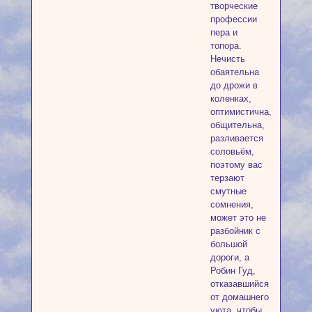
творческие
профессии
пера и
топора.
Нечисть
обаятельна
до дрожи в
коленках,
оптимистична,
общительна,
разливается
соловьём,
поэтому вас
терзают
смутные
сомнения,
может это не
разбойник с
большой
дороги, а
Робин Гуд,
отказавшийся
от домашнего
уюта, чтобы