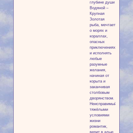
глубине души
Водяной –
Крупная
Золотая
рыба, мечтает
о морях и
кораллах,
опасных
приключениях
и исполнять
любые
разумные
желания,
начиная от
корыта и
заканчивая
столбовым
дворянством.
Неисправимый
тяжёлыми
условиями
жизни
романтик,
верит в алые