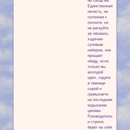
не сахар же.
Единственная
нечисть, не
склонная к
полноте, но
не рискуйте
её обозвать
ходячим
суповым
набором, она
прощает
обиду, если
только вы,
молодой
орёл, сидите
в темнице
сырой и
громыхаете
на последнем
издыхании
цепями.
Руководитель
и стратег,
берёт на себя