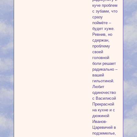
куче проблем
с зубами, что
сразу
поймёте –
будет хуже.
Ревнив, но
сдержан,
проблему
своей
головной
боли решает
радикально –
вашей
гильотиной.
Любит
одиночество
с Василисой
Прекрасной
на кухне и с
дюжиной
Иванов-
Царевичей в
подземелье,