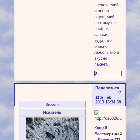
впечатлений
и новых
ощущений,
поэтому её
несёт и
заносит…
туда, где
опасно,
любопытно и
вкусно
пахнет.
0
Поделиться
22
11th Feb
2013 16:34:38
Unicorn
Искатель
Кащей
Бессмертный
– Козерог (22