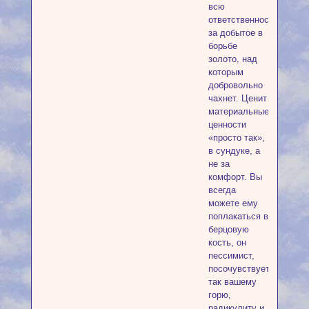
всю
ответственность
за добытое в
борьбе
золото, над
которым
добровольно
чахнет. Ценит
материальные
ценности
«просто так»,
в сундуке, а
не за
комфорт. Вы
всегда
можете ему
поплакаться в
берцовую
кость, он
пессимист,
посочувствует
так вашему
горю,
радикулиту и