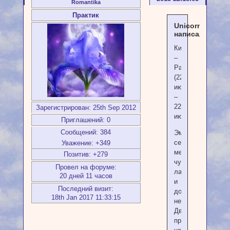
Romantika
Практик
Unicorn
написал(а):
Кикимора
–
Рак
(22
июня
–
22
Зарегистрирован
: 25th Sep 2012
июля)
Приглашений:
0
Сообщений:
384
Эмоциональная,
сентиментальная
Уважение:
+349
мечтательная,
Позитив:
+279
чуткая,
Провел на форуме:
ласковая
20 дней 11 часов
и
Последний визит:
добродушная
18th Jan 2017 11:33:15
нечисть.
Двойственная,
противоречивая