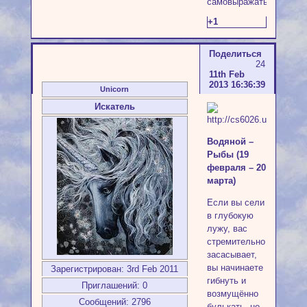
самовыражаться.
+1
Поделиться
24
11th Feb
2013 16:36:39
Unicorn
Искатель
Водяной –
Рыбы (19
февраля – 20
марта)
Если вы сели
в глубокую
лужу, вас
стремительно
засасывает,
вы начинаете
Зарегистрирован
: 3rd Feb 2011
гибнуть и
Приглашений:
0
возмущённо
Сообщений:
2796
булькать, но