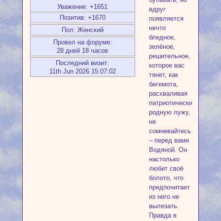
Уважение:
+1651
вдруг
Позитив:
+1670
появляется
нечто
Пол:
Женский
бледное,
Провел на форуме:
зелёное,
28 дней 18 часов
решительное,
Последний визит:
которое вас
11th Jun 2026 15:07:02
тянет, как
бегемота,
расхваливая
патриотически
родную лужу,
не
сомневайтесь
– перед вами
Водяной. Он
настолько
любит своё
болото, что
предпочитает
из него не
вылезать.
Правда в