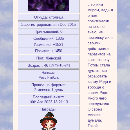
с тонким
миром, ведь я
о нем
Откуда:
столица
практически
Зарегистрирован
: 5th Dec 2015
ничего не
Приглашений:
0
знаю, не
привлеку ли я
Сообщений:
1805
своими
Уважение:
+1521
действиями
Позитив:
+1450
паразитов на
Пол:
Женский
свою голову.
Потом стала
Возраст:
46
[1979-10-24]
думать как
Награды:
отработать
Мисс Имболк
карму Рода и
Провел на форуме:
вообще о
2 месяца 1 день
своем Роде
Последний визит:
много чего
10th Apr 2023 18:21:13
передумала.
О своей
Награды:
миссии
думала.
Такой