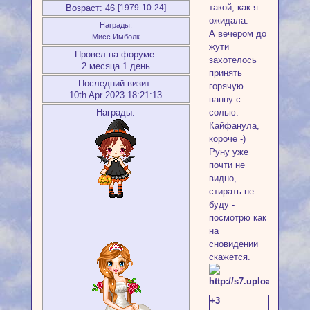
такой, как я
Возраст:
46
[1979-10-24]
ожидала.
Награды:
А вечером до
Мисс Имболк
жути
Провел на форуме:
захотелось
2 месяца 1 день
принять
Последний визит:
горячую
10th Apr 2023 18:21:13
ванну с
солью.
Награды:
Кайфанула,
короче -)
Руну уже
почти не
видно,
стирать не
буду -
посмотрю как
на
сновидении
скажется.
+3