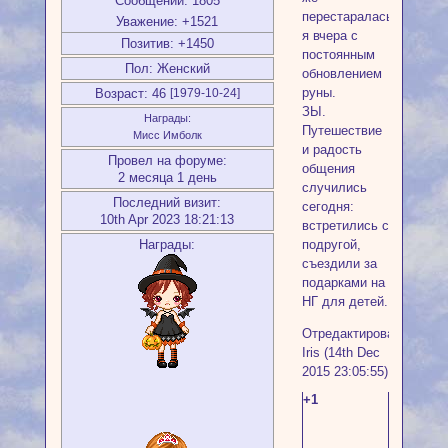
Сообщений:
1805
перестаралась
Уважение:
+1521
я вчера с
Позитив:
+1450
постоянным
Пол:
Женский
обновлением
руны.
Возраст:
46
[1979-10-24]
ЗЫ.
Награды:
Путешествие
Мисс Имболк
и радость
Провел на форуме:
общения
2 месяца 1 день
случились
Последний визит:
сегодня:
10th Apr 2023 18:21:13
встретились с
подругой,
Награды:
съездили за
подарками на
НГ для детей.
Отредактировано
Iris (14th Dec
2015 23:05:55)
+1