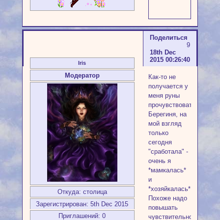
Поделиться
9
18th Dec
2015 00:26:40
Iris
Модератор
Как-то не
получается у
меня руны
прочувствовать.
Берегиня, на
мой взгляд
только
сегодня
"сработала" -
очень я
*мамкалась*
и
*хозяйкалась*.
Откуда:
столица
Похоже надо
Зарегистрирован
: 5th Dec 2015
повышать
Приглашений:
0
чувствительность,