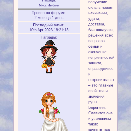
Награды:
получение
Мисс Имболк
силы в новом
Провел на форуме:
начинании,
2 месяца 1 день
удачи,
достатка,
Последний визит:
благополучия,
10th Apr 2023 18:21:13
решения всех
Награды:
вопросов
семьи и
окончание
неприятностей,
защита,
справедливость
и
покровительство
– это главные
свойства и
значения
руны
Берегиня.
Славится она
и усилением
таких
качеств, как