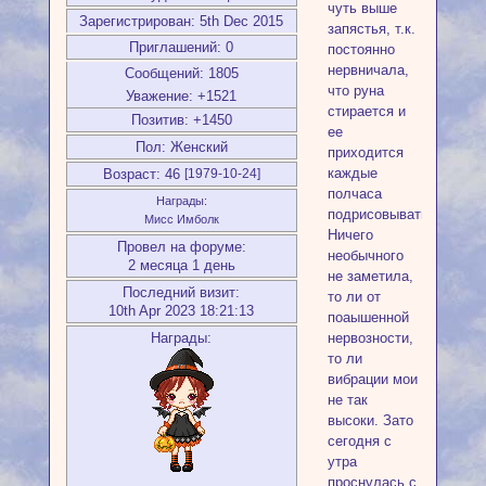
чуть выше
Зарегистрирован
: 5th Dec 2015
запястья, т.к.
Приглашений:
0
постоянно
нервничала,
Сообщений:
1805
что руна
Уважение:
+1521
стирается и
Позитив:
+1450
ее
Пол:
Женский
приходится
каждые
Возраст:
46
[1979-10-24]
полчаса
Награды:
подрисовывать.
Мисс Имболк
Ничего
Провел на форуме:
необычного
2 месяца 1 день
не заметила,
Последний визит:
то ли от
10th Apr 2023 18:21:13
поаышенной
нервозности,
Награды:
то ли
вибрации мои
не так
высоки. Зато
сегодня с
утра
проснулась с