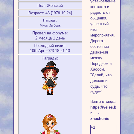
установление
Пол:
Женский
контакта и
радость от
Возраст:
46
[1979-10-24]
общения,
Награды:
успешный
Мисс Имболк
итог
Провел на форуме:
мероприятия.
2 месяца 1 день
Дорога -
Последний визит:
состояние
10th Apr 2023 18:21:13
движения
между
Награды:
Порядком и
Хаосом.
"Делай, что
должен и
будь, что
будет"
Взято отсюда
https://veles.bz/article
r … -
znachenie
+1