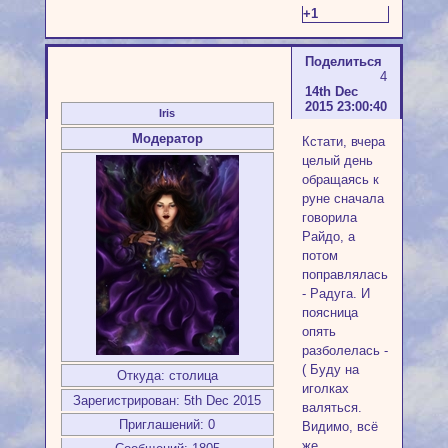
+1
Поделиться
4
14th Dec
2015 23:00:40
Iris
Модератор
Кстати, вчера
целый день
обращаясь к
руне сначала
говорила
Райдо, а
потом
поправлялась
- Радуга. И
поясница
опять
разболелась -
( Буду на
Откуда:
столица
иголках
Зарегистрирован
: 5th Dec 2015
валяться.
Приглашений:
0
Видимо, всё
же