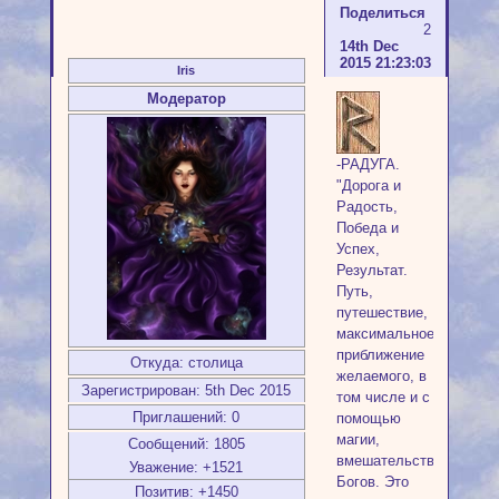
Поделиться
2
14th Dec
2015 21:23:03
Iris
Модератор
-РАДУГА.
"Дорога и
Радость,
Победа и
Успех,
Результат.
Путь,
путешествие,
максимальное
приближение
Откуда:
столица
желаемого, в
Зарегистрирован
: 5th Dec 2015
том числе и с
Приглашений:
0
помощью
магии,
Сообщений:
1805
вмешательства
Уважение:
+1521
Богов. Это
Позитив:
+1450