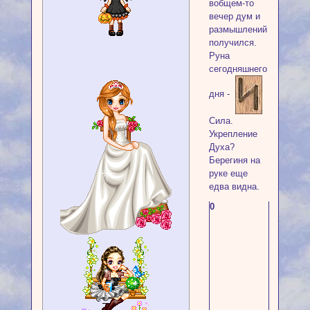
вобщем-то
вечер дум и
размышлений
получился.
Руна
сегодняшнего
дня -
Сила.
Укрепление
Духа?
Берегиня на
руке еще
едва видна.
0