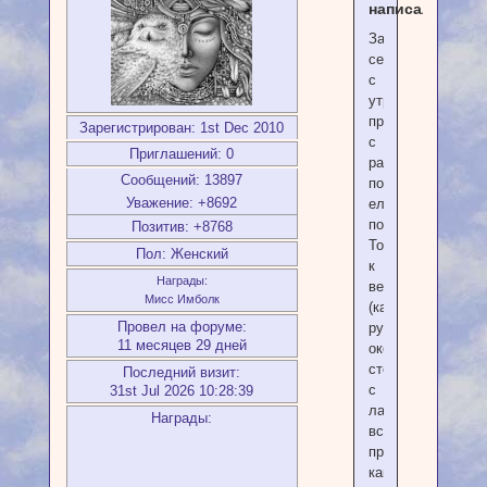
написал(а):
Зато
сегодня
с
утра
проснулась
Зарегистрирован
: 1st Dec 2010
с
Приглашений:
0
разбитой
Сообщений:
13897
поясницей,
Уважение:
+8692
еле
ползала.
Позитив:
+8768
Только
Пол:
Женский
к
Награды:
вечеру
Мисс Имболк
(как
Провел на форуме:
руна
11 месяцев 29 дней
окончательно
стерлась
Последний визит:
с
31st Jul 2026 10:28:39
ладони)
Награды:
все
прошло,
как