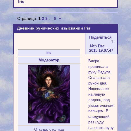
Iris
Страница:
1
2
3
…
8
»
Дневник рунических изысканий Iris
Поделиться
1
14th Dec
2015 19:07:47
Iris
Модератор
Вчера
проживала
руну Радуга.
Она выпала
руной дня.
Нанесла ее
на левую
ладонь, под
указательным
пальцем. В
следующий
раз буду
наносить руну
Откуда:
столица