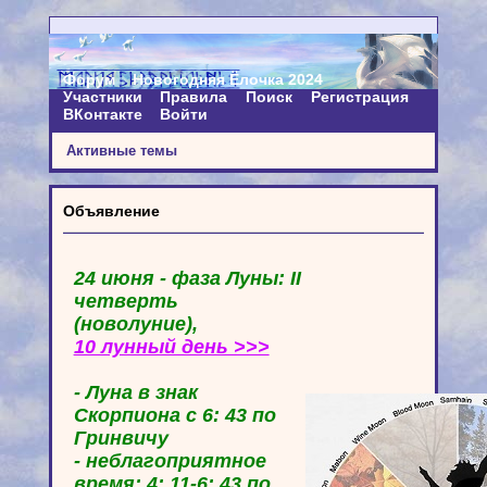
Форум
Новогодняя Ёлочка 2024
Участники
Правила
Поиск
Регистрация
ВКонтакте
Войти
Активные темы
Объявление
24 июня - фаза Луны: II
четверть
(новолуние),
10 лунный день >>>
- Луна в знак
Скорпиона с 6: 43 по
Гринвичу
- неблагоприятное
время: 4: 11-6: 43 по