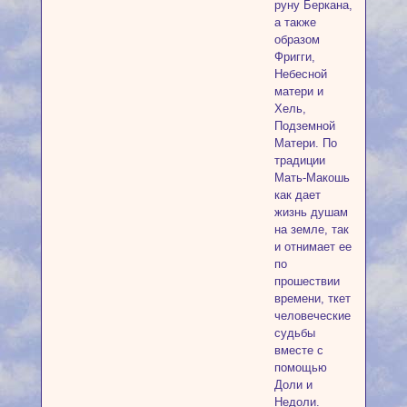
руну Беркана,
а также
образом
Фригги,
Небесной
матери и
Хель,
Подземной
Матери. По
традиции
Мать-Макошь
как дает
жизнь душам
на земле, так
и отнимает ее
по
прошествии
времени, ткет
человеческие
судьбы
вместе с
помощью
Доли и
Недоли.