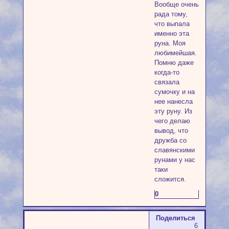
Вообще очень
рада тому,
что выпала
именно эта
руна. Моя
любимейшая.
Помню даже
когда-то
связала
сумочку и на
нее нанесла
эту руну. Из
чего делаю
вывод, что
дружба со
славянскими
рунами у нас
таки
сложится.
0
Поделиться
6