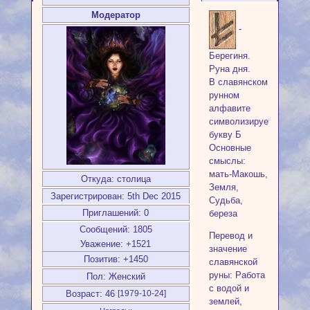
Модератор
-
Берегиня.
Руна дня.
В славянском
рунном
алфавите
символизирует
букву Б
Основные
смыслы:
мать-Макошь,
Откуда:
столица
Земля,
Зарегистрирован
: 5th Dec 2015
Судьба,
Приглашений:
0
береза
Сообщений:
1805
Перевод и
Уважение:
+1521
значение
Позитив:
+1450
славянской
руны: Работа
Пол:
Женский
с водой и
Возраст:
46
[1979-10-24]
землей,