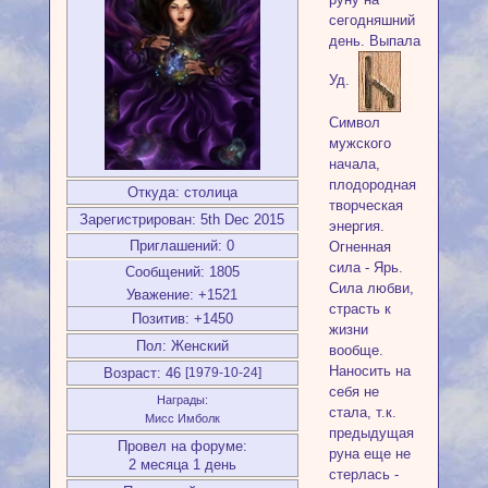
сегодняшний
день. Выпала
Уд.
Символ
мужского
начала,
плодородная
Откуда:
столица
творческая
Зарегистрирован
: 5th Dec 2015
энергия.
Приглашений:
0
Огненная
сила - Ярь.
Сообщений:
1805
Сила любви,
Уважение:
+1521
страсть к
Позитив:
+1450
жизни
Пол:
Женский
вообще.
Наносить на
Возраст:
46
[1979-10-24]
себя не
Награды:
стала, т.к.
Мисс Имболк
предыдущая
Провел на форуме:
руна еще не
2 месяца 1 день
стерлась -