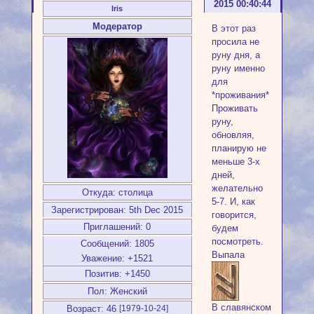
2015 00:40:44
Iris
Модератор
В этот раз
просила не
руну дня, а
руну именно
для
*проживания*
Проживать
руну,
обновляя,
планирую не
меньше 3-х
дней,
желательно
Откуда:
столица
5-7. И, как
Зарегистрирован
: 5th Dec 2015
говорится,
Приглашений:
0
будем
посмотреть.
Сообщений:
1805
Выпала
Уважение:
+1521
Позитив:
+1450
Пол:
Женский
В славянском
Возраст:
46
[1979-10-24]