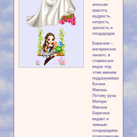
женская
красота,
мудрость,
хитрость,
зрелость и
плодородие.
Берегиня –
материнское
начало, в
славянских
ведах под
этим именем
подразумевалась
Богиня
Макошь.
Потому руна
Матери-
Макоши
Берегиня
ведает и
земным
плодородием,
позволяющим