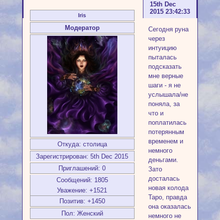
15th Dec
2015 23:42:33
Iris
Модератор
Сегодня руна
через
интуицию
пыталась
подсказать
мне верные
шаги - я не
услышала/не
поняла, за
что и
поплатилась
потерянным
временем и
Откуда:
столица
немного
Зарегистрирован
: 5th Dec 2015
деньгами.
Приглашений:
0
Зато
досталась
Сообщений:
1805
новая колода
Уважение:
+1521
Таро, правда
Позитив:
+1450
она оказалась
Пол:
Женский
немного не