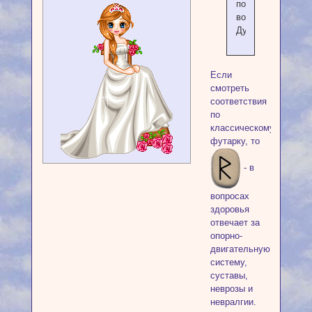
по
волшебству.
Думаю.
Если
смотреть
соответствия
по
классическому
футарку, то
- в
вопросах
здоровья
отвечает за
опорно-
двигательную
систему,
суставы,
неврозы и
невралгии.