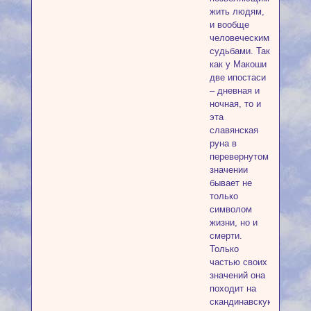
жить людям,
и вообще
человеческими
судьбами. Так
как у Макоши
две ипостаси
– дневная и
ночная, то и
эта
славянская
руна в
перевернутом
значении
бывает не
только
символом
жизни, но и
смерти.
Только
частью своих
значений она
походит на
скандинавскую