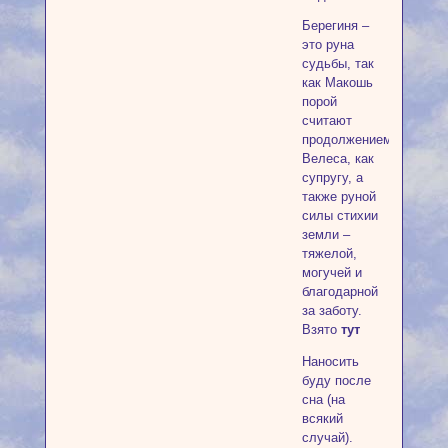
Берегиня –
это руна
судьбы, так
как Макошь
порой
считают
продолжением
Велеса, как
супругу, а
также руной
силы стихии
земли –
тяжелой,
могучей и
благодарной
за заботу.
Взято
тут
Наносить
буду после
сна (на
всякий
случай).